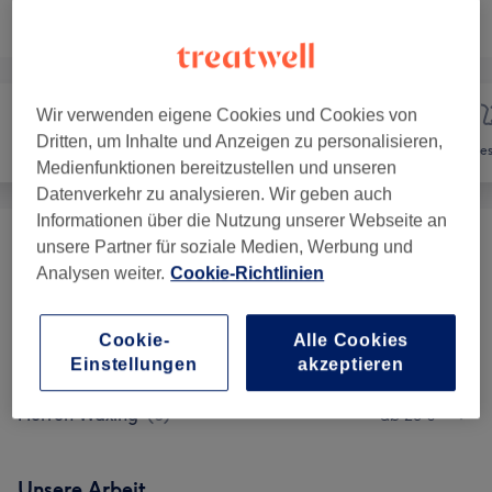
Nicht gefunden wonach du gesucht hast?
Alle Services
Wir verwenden eigene Cookies und Cookies von
Dritten, um Inhalte und Anzeigen zu personalisieren,
Nägel
Haarentfernung
Ges
Medienfunktionen bereitzustellen und unseren
Datenverkehr zu analysieren. Wir geben auch
Informationen über die Nutzung unserer Webseite an
unsere Partner für soziale Medien, Werbung und
Damen - Waxing
(
20
)
ab 15 €
Analysen weiter.
Cookie-Richtlinien
Herren - Waxing
(
13
)
ab 13 €
Cookie-
Alle Cookies
Damen Waxing
(
2
)
ab 10 €
Einstellungen
akzeptieren
Herren Waxing
(
3
)
ab 20 €
Unsere Arbeit