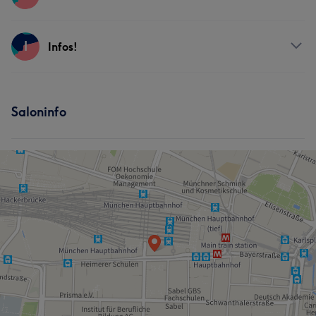
Körper
Gesicht
Massage
Services
I
Infos!
Körper
Gesicht
Massage
Services
Saloninfo
Körper
Massage