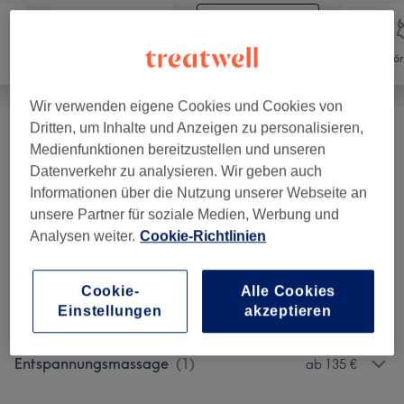
Gesicht
Massage
Kör
Wir verwenden eigene Cookies und Cookies von
Dritten, um Inhalte und Anzeigen zu personalisieren,
Ganzkörpermassage
(
5
)
ab 80 €
Medienfunktionen bereitzustellen und unseren
Datenverkehr zu analysieren. Wir geben auch
Express Massagen
(
5
)
ab 70 €
Informationen über die Nutzung unserer Webseite an
unsere Partner für soziale Medien, Werbung und
Cind Mondes Facial
(
1
)
ab 70 €
Analysen weiter.
Cookie-Richtlinien
Menü
(
2
)
ab 135 €
Cookie-
Alle Cookies
Einstellungen
akzeptieren
So Exhilarating
(
1
)
135 €
Entspannungsmassage
(
1
)
ab 135 €