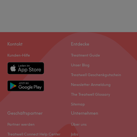
Kontakt
Entdecke
Kunden-Hilfe
Treatment Guide
Unser Blog
Treatwell Geschenkgutschein
Newsletter Anmeldung
The Treatwell Glossary
Sitemap
Geschäftspartner
Unternehmen
Partner werden
Über uns
Treatwell Connect Help Center
Jobs