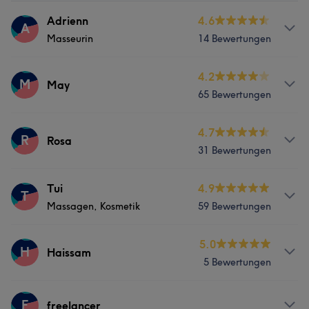
Adrienn
4.6
A
Masseurin
14 Bewertungen
Services
4.2
M
May
65 Bewertungen
Körper
Gesicht
Massage
Services
4.7
R
Rosa
31 Bewertungen
Körper
Massage
Services
Tui
4.9
T
Was unsere Kunden über May sagen
Massagen, Kosmetik
59 Bewertungen
Nägel
Körper
Gesicht
Massage
Rücksichtsvoll
5
Services
5.0
H
Haissam
5 Bewertungen
Körper
Gesicht
Massage
Services
F
freelancer