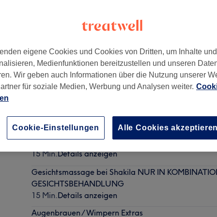
enden eigene Cookies und Cookies von Dritten, um Inhalte un
nalisieren, Medienfunktionen bereitzustellen und unseren Date
rvorstadt
,
München
,
80469
ren. Wir geben auch Informationen über die Nutzung unserer W
artner für soziale Medien, Werbung und Analysen weiter.
Cooki
ien
Gesichtsbehandlung - Classic
1 Std.
Details anzeigen
Cookie-Einstellungen
Alle Cookies akzeptiere
Augenbrauen zupfen NUR IN KOMBINATION MIT
15 Min.
Details anzeigen
Gesichtsmassage bei Shakila NUR IN KOMBINATIO
GESICHTSBEHANDLUNG
15 Min.
Details anzeigen
Augenbrauen / Wimpern Extras