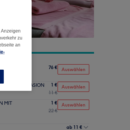
d Anzeigen
nverkehr zu
ebseite an
e-
76 €
Auswählen
n
1 €
 MICRODEMABRASION
Auswählen
11 €
1 €
N MIT
Auswählen
22 €
ab
11 €