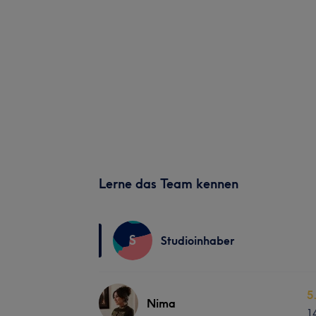
Lerne das Team kennen
S
Studioinhaber
5
Nima
1