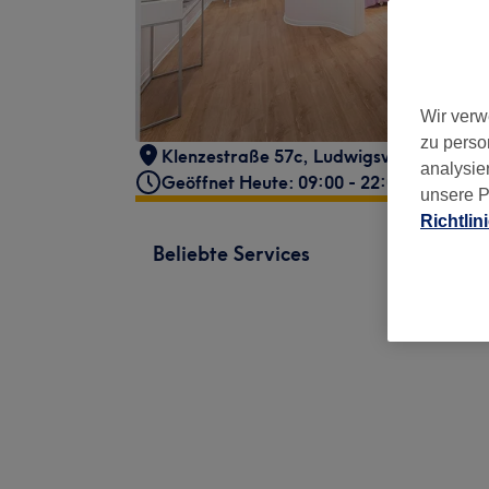
Wir verw
zu perso
Klenzestraße 57c
,
Ludwigsvorstadt-Isa
analysie
Geöffnet Heute: 09:00 - 22:00
unsere P
Richtlin
Beliebte Services