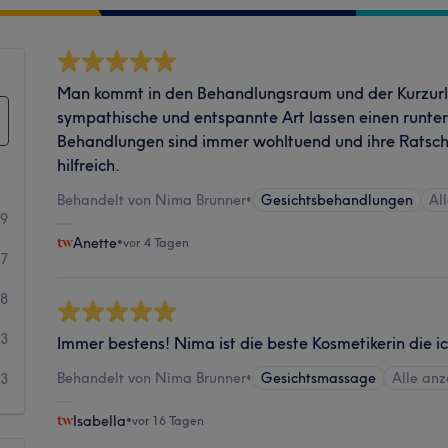
Man kommt in den Behandlungsraum und der Kurzurl
sympathische und entspannte Art lassen einen runte
Behandlungen sind immer wohltuend und ihre Ratsc
hilfreich.
Behandelt von Nima Brunner
•
Gesichtsbehandlungen
Al
89
Anette
•
vor 4 Tagen
37
8
3
Immer bestens! Nima ist die beste Kosmetikerin die ic
Behandelt von Nima Brunner
•
Gesichtsmassage
Alle an
3
Isabella
•
vor 16 Tagen