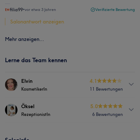
filia99
•
vor etwa 3 Jahren
Verifizierte Bewertung
Salonantwort anzeigen
Mehr anzeigen...
Lerne das Team kennen
Elvin
4.1
KosmetikerIn
11 Bewertungen
Services
Öksel
5.0
RezeptionistIn
6 Bewertungen
Nägel
Körper
Friseur
Gesicht
Services
Massage
Haarentfernung