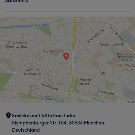
Saloninfo
Nägel
Körper
Friseur
Gesicht
Ästhetische Medizin
Massage
Haarentfernung
Ästhetische Medizin
Smilekosmetik&tattoostudio
Nymphenburger Str. 154, 80634 München,
Deutschland