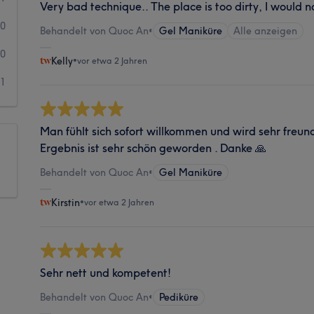
Very bad technique.. The place is too dirty, I would n
0
Behandelt von Quoc An
•
Gel Maniküre
Alle anzeigen
0
Kelly
•
vor etwa 2 Jahren
1
Man fühlt sich sofort willkommen und wird sehr freun
Ergebnis ist sehr schön geworden . Danke 🙏
Behandelt von Quoc An
•
Gel Maniküre
Kirstin
•
vor etwa 2 Jahren
Sehr nett und kompetent!
Behandelt von Quoc An
•
Pediküre