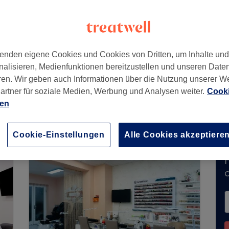
5
enden eigene Cookies und Cookies von Dritten, um Inhalte un
nalisieren, Medienfunktionen bereitzustellen und unseren Date
ren. Wir geben auch Informationen über die Nutzung unserer W
artner für soziale Medien, Werbung und Analysen weiter.
Cooki
zeit keine Buchungen über Treatwell entgegen. 
ien
ns in Ihrer Nähe zu finden.
Dort warten viele er
Cookie-Einstellungen
Alle Cookies akzeptiere