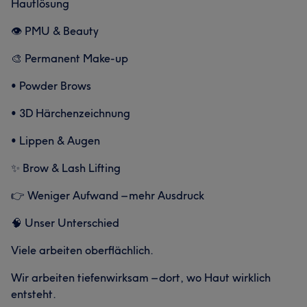
Hautlösung
👁️ PMU & Beauty
Was unsere Kunden über Livia sagen
🎨 Permanent Make-up
Erfahren
21
Professionell
19
Freundlich
19
• Powder Brows
Herzlich
19
• 3D Härchenzeichnung
• Lippen & Augen
✨ Brow & Lash Lifting
👉 Weniger Aufwand – mehr Ausdruck
🧠 Unser Unterschied
Viele arbeiten oberflächlich.
Wir arbeiten tiefenwirksam – dort, wo Haut wirklich
entsteht.