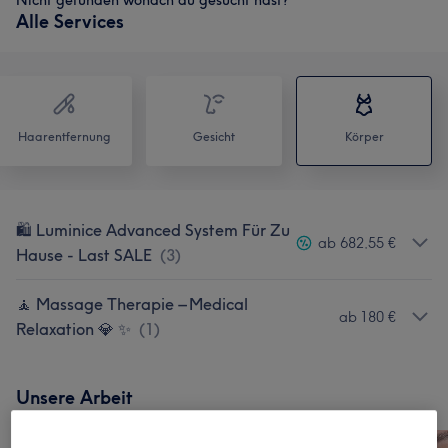
Nicht gefunden wonach du gesucht hast?
Alle Services
Haarentfernung
Gesicht
Körper
🛍️ Luminice Advanced System Für Zu
ab 682,55 €
Hause - Last SALE
(
3
)
🧘 Massage Therapie – Medical
ab 180 €
Relaxation 💎 ✨
(
1
)
Unsere Arbeit
Bild anklicken für weitere Details