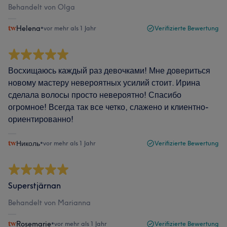
Behandelt von Olga
Helena
•
vor mehr als 1 Jahr
Verifizierte Bewertung
Восхищаюсь каждый раз девочками! Мне довериться
новому мастеру невероятных усилий стоит. Ирина
сделала волосы просто невероятно! Спасибо
огромное! Всегда так все четко, слажено и клиентно-
ориентированно!
Николь
•
vor mehr als 1 Jahr
Verifizierte Bewertung
Superstjärnan
Behandelt von Marianna
Rosemarie
•
vor mehr als 1 Jahr
Verifizierte Bewertung