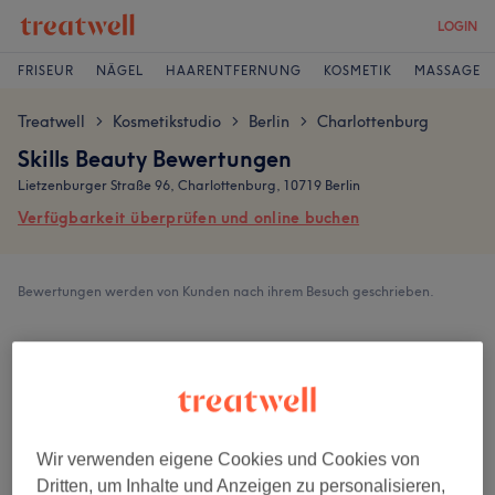
LOGIN
FRISEUR
NÄGEL
HAARENTFERNUNG
KOSMETIK
MASSAGE
Treatwell
Kosmetikstudio
Berlin
Charlottenburg
>
>
>
Skills Beauty Bewertungen
Lietzenburger Straße 96, Charlottenburg, 10719 Berlin
Verfügbarkeit überprüfen und online buchen
Bewertungen werden von Kunden nach ihrem Besuch geschrieben.
4,9
242 Bewertungen
Ambiente
Wir verwenden eigene Cookies und Cookies von
Dritten, um Inhalte und Anzeigen zu personalisieren,