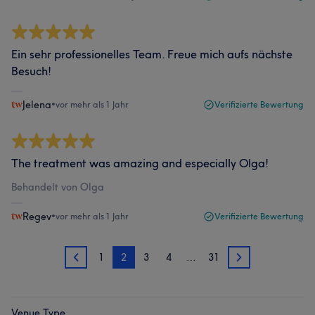
Ein sehr professionelles Team. Freue mich aufs nächste
Besuch!
Jelena
•
vor mehr als 1 Jahr
Verifizierte Bewertung
The treatment was amazing and especially Olga!
Behandelt von Olga
Regev
•
vor mehr als 1 Jahr
Verifizierte Bewertung
1
2
3
4
…
31
1
3
Venue Type