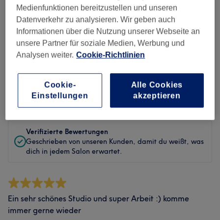
Sauberkeit
Medienfunktionen bereitzustellen und unseren
Datenverkehr zu analysieren. Wir geben auch
Service
Informationen über die Nutzung unserer Webseite an
unsere Partner für soziale Medien, Werbung und
Analysen weiter.
Cookie-Richtlinien
Bewertungen filtern
Cookie-
Alle Cookies
Einstellungen
akzeptieren
Bewertung
Nach Sternen filtern
Verifizierte Bewertungen
Geschrieben von unseren Kunden, damit du weißt, was
dich in jedem Salon erwartet.
Ein sehr schönes Studio und super Arbeit :) komme
immer gerne wieder