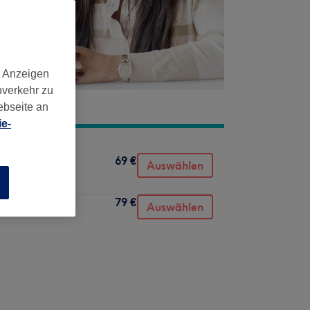
d Anzeigen
nverkehr zu
ebseite an
e-
69 €
Auswählen
n
79 €
n
Auswählen