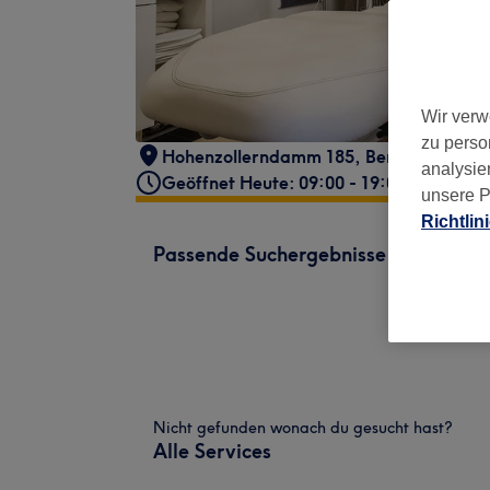
Wir verw
zu perso
Hohenzollerndamm 185
,
Berlin, Wilmer
analysie
Geöffnet Heute: 09:00 - 19:00
unsere P
Richtlin
Passende Suchergebnisse
Nicht gefunden wonach du gesucht hast?
Alle Services