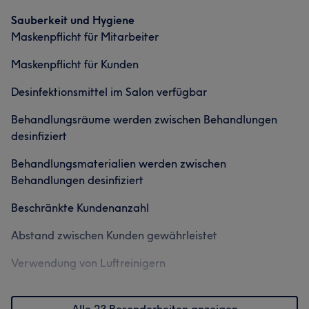
Haarentfernung
Sauberkeit und Hygiene
Services
Maskenpflicht für Mitarbeiter
Was unsere Kunden über Ayten sagen
Nägel
Körper
Gesicht
Maskenpflicht für Kunden
Professionell
84
Kompetent
76
Erfahren
58
Haarentfernung
Desinfektionsmittel im Salon verfügbar
Außergewöhnlich
53
Behandlungsräume werden zwischen Behandlungen
Was unsere Kunden über Füsun sagen
desinfiziert
Professionell
80
Kompetent
50
Herzlich
42
Behandlungsmaterialien werden zwischen
Behandlungen desinfiziert
Gründlich
38
Beschränkte Kundenanzahl
Abstand zwischen Kunden gewährleistet
Verwendung von Luftreinigern