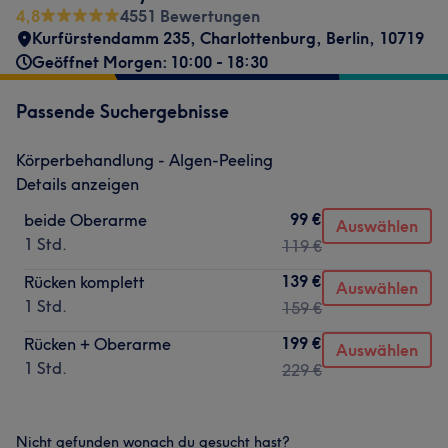
4,8
4551 Bewertungen
Kurfürstendamm 235
,
Charlottenburg
,
Berlin
,
10719
Geöffnet Morgen: 10:00 - 18:30
Passende Suchergebnisse
Körperbehandlung - Algen-Peeling
Details anzeigen
99 €
beide Oberarme
Auswählen
1 Std.
119 €
139 €
Rücken komplett
Auswählen
1 Std.
159 €
199 €
Rücken + Oberarme
Auswählen
1 Std.
229 €
Nicht gefunden wonach du gesucht hast?