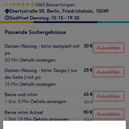
4,9
1463 Bewertungen
Ebertystraße 50
,
Berlin, Friedrichshain
,
10249
Geöffnet Dienstag: 10:15 - 19:30
Passende Suchergebnisse
30 €
Damen Waxing - Intim komplett mit
Auswählen
po
20 Min.
Details anzeigen
28 €
Damen Waxing - Intim Tanga ( nur
Auswählen
die Seite ) mit po
15 Min.
Details anzeigen
65 €
Beine und intim
Auswählen
1 Std. 5 Min.
Details anzeigen
68 €
80 €
Beine intim Achsel
Auswählen
1 Std. 15 Min.
Details anzeigen
83 €