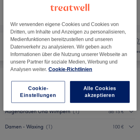
Nicht gefunden wonach du gesucht hast?
Alle Services
Wir verwenden eigene Cookies und Cookies von
Dritten, um Inhalte und Anzeigen zu personalisieren,
Medienfunktionen bereitzustellen und unseren
Datenverkehr zu analysieren. Wir geben auch
Nägel
Haarentfernung
Ges
Informationen über die Nutzung unserer Webseite an
unsere Partner für soziale Medien, Werbung und
Analysen weiter.
Cookie-Richtlinien
Damen - Waxing
(
34
)
ab 5 €
Cookie-
Alle Cookies
Einstellungen
akzeptieren
Herren - Waxing
(
26
)
ab 7 €
Augenbrauen Und Wimpern
(
1
)
ab 15 €
Damen - Waxing
(
1
)
100 €