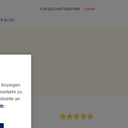
FÜR GESCHÄFTSPARTNER
LOGIN
ER BLOG
d Anzeigen
nverkehr zu
ebseite an
e-
rvice