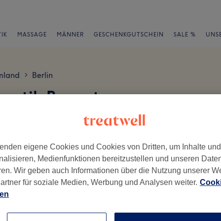
IK
MASSAGE
MÄNNER
GESCHENKGUTSCHEIN
SALE %
UNS
mland
Berlin
>
osmetik Bewertungen
en
enden eigene Cookies und Cookies von Dritten, um Inhalte un
nalisieren, Medienfunktionen bereitzustellen und unseren Date
ren. Wir geben auch Informationen über die Nutzung unserer W
artner für soziale Medien, Werbung und Analysen weiter.
Cooki
ch geschrieben.
ien
Ambiente
Se