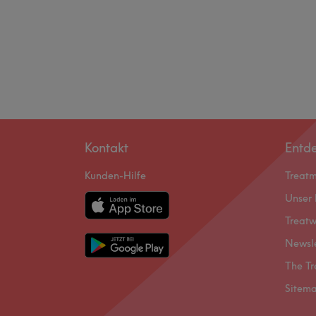
Kontakt
Entd
Kunden-Hilfe
Treat
Unser 
Treatw
Newsl
The Tr
Sitem