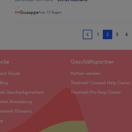
Giuseppe
•
vor 13 Tagen
1
2
3
4
1
ecke
Geschäftspartner
ment Guide
Partner werden
Blog
Treatwell Connect Help Center
ell Geschenkgutschein
Treatwell Pro Help Center
etter Anmeldung
eatwell Glossary
ap