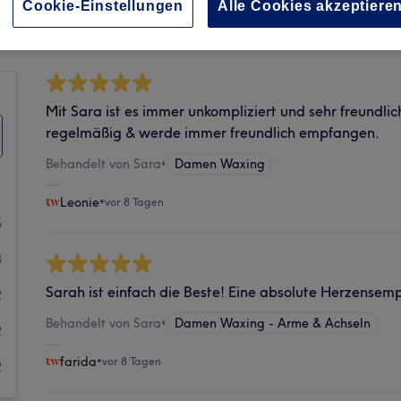
Sauberkeit
Cookie-Einstellungen
Alle Cookies akzeptiere
Mit Sara ist es immer unkompliziert und sehr freundlic
regelmäßig & werde immer freundlich empfangen.
Behandelt von Sara
•
Damen Waxing
Leonie
•
vor 8 Tagen
5
3
Sarah ist einfach die Beste! Eine absolute Herzensemp
2
Behandelt von Sara
•
Damen Waxing - Arme & Achseln
2
farida
•
vor 8 Tagen
2