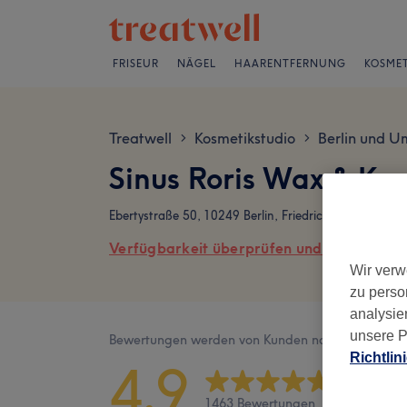
FRISEUR
NÄGEL
HAARENTFERNUNG
KOSMET
Treatwell
Kosmetikstudio
Berlin und U
>
>
Sinus Roris Wax & K
Ebertystraße 50, 10249 Berlin, Friedrichshain
Verfügbarkeit überprüfen und online buch
Wir verw
zu perso
analysie
unsere P
Bewertungen werden von Kunden nach ihrem Besu
Richtlin
4,9
1463 Bewertungen