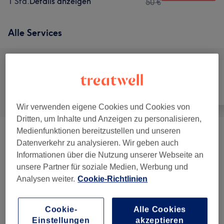
1 Std.
Details anzeigen
50 €
Alle Services
Alle
Friseur
Nägel
Wir verwenden eigene Cookies und Cookies von
Dritten, um Inhalte und Anzeigen zu personalisieren,
Medienfunktionen bereitzustellen und unseren
Massagen
(
19
)
ab 15 €
Datenverkehr zu analysieren. Wir geben auch
Informationen über die Nutzung unserer Webseite an
Herren - Haarschnitte & Stylings
(
2
)
ab 25 €
unsere Partner für soziale Medien, Werbung und
Analysen weiter.
Cookie-Richtlinien
Maniküre & Pediküre
(
3
)
ab 29 €
Cookie-
Alle Cookies
Make-Up
(
1
)
ab 35 €
Einstellungen
akzeptieren