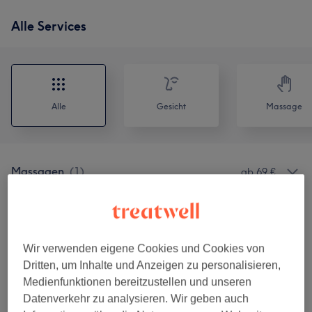
Alle Services
Alle
Gesicht
Massage
Massagen
(
1
)
ab 69 €
Wimpernverlängerungen
(
7
)
ab 29 €
Augenbrauen & Wimpernbehandlungen
(
5
)
ab 19 €
Wir verwenden eigene Cookies und Cookies von
Dritten, um Inhalte und Anzeigen zu personalisieren,
Gesichtsbehandlungen
(
5
)
ab 69 €
Medienfunktionen bereitzustellen und unseren
Datenverkehr zu analysieren. Wir geben auch