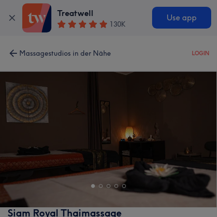
Treatwell
Use app
130K
Massagestudios in der Nähe
LOGIN
Siam Royal Thaimassage