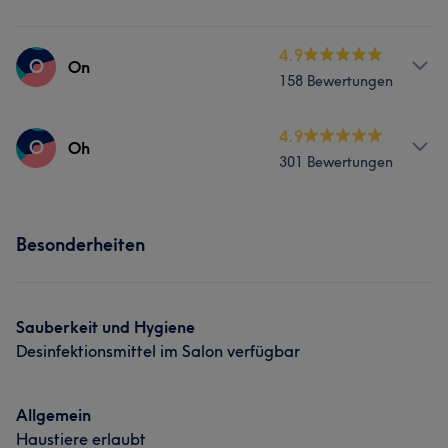
4.9
O
On
158 Bewertungen
Services
4.9
O
Oh
301 Bewertungen
Massage
Services
Was unsere Kunden über On sagen
Besonderheiten
Massage
Kompetent
10
Professionell
8
Herzlich
7
Was unsere Kunden über Oh sagen
Geschult
5
Sauberkeit und Hygiene
Desinfektionsmittel im Salon verfügbar
Professionell
23
Kompetent
18
Erfahren
13
Sympathisch
10
Allgemein
Haustiere erlaubt