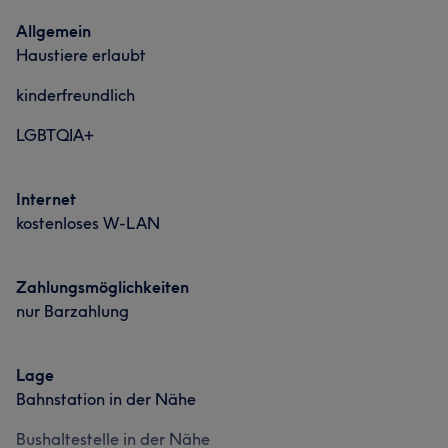
Was unsere Kunden über Alush sagen
Professionell
11
Allgemein
Haustiere erlaubt
Professionell
15
Sympathisch
11
Kompetent
9
kinderfreundlich
Freundlich
6
LGBTQIA+
Internet
kostenloses W-LAN
Zahlungsmöglichkeiten
nur Barzahlung
Lage
Bahnstation in der Nähe
Bushaltestelle in der Nähe