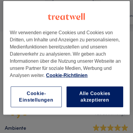
Alle
Friseur
Haarentfernun
Wir verwenden eigene Cookies und Cookies von
Dritten, um Inhalte und Anzeigen zu personalisieren,
Herren - Haarschnitte & Stylings
(
2
)
ab 15 €
Medienfunktionen bereitzustellen und unseren
Datenverkehr zu analysieren. Wir geben auch
Kinder - Haarschnitte & Stylings
(
1
)
17 €
Informationen über die Nutzung unserer Webseite an
unsere Partner für soziale Medien, Werbung und
Analysen weiter.
Cookie-Richtlinien
Salonbewertungen
Cookie-
Alle Cookies
4,9
Einstellungen
akzeptieren
926 Bewertungen
Ambiente