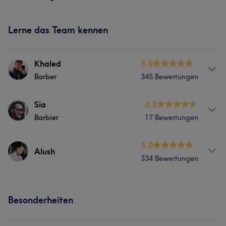
Lerne das Team kennen
Khaled
5.0
Barber
345 Bewertungen
Info
Sia
4.5
Barbier
17 Bewertungen
Language: deutsch, Arabisch, Englisch
Services
Services
5.0
Alush
334 Bewertungen
Friseur
Gesicht
Haarentfernung
Friseur
Gesicht
Haarentfernung
Services
Was unsere Kunden über Khaled sagen
Besonderheiten
Friseur
Gesicht
Haarentfernung
Sympathisch
19
Freundlich
16
Kompetent
14