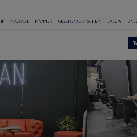
IK
MASSAGE
MÄNNER
GESCHENKGUTSCHEIN
SALE %
UNS
T