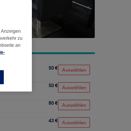
d Anzeigen
nverkehr zu
ebseite an
e-
50 €
Auswählen
n
50 €
Auswählen
80 €
Auswählen
43 €
Auswählen