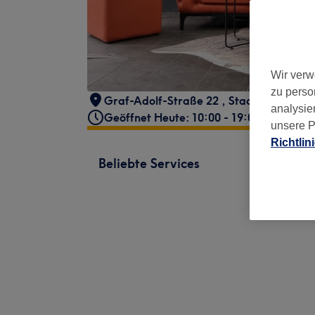
Wir verw
zu perso
Graf-Adolf-Straße 22
,
Stadtmitte
,
Düss
analysie
Geöffnet Heute: 10:00 - 19:00
unsere P
Richtlin
Beliebte Services