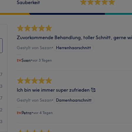
Sauberkeit
Zuvorkommende Behandlung, toller Schnitt, gerne w
Gestylt von Sezan
•
Herrenhaarschnitt
Sven
•
vor 3 Tagen
37
23
Ich bin wie immer super zufrieden 🥰
7
Gestylt von Sezan
•
Damenhaarschnitt
2
Petra
•
vor 4 Tagen
3