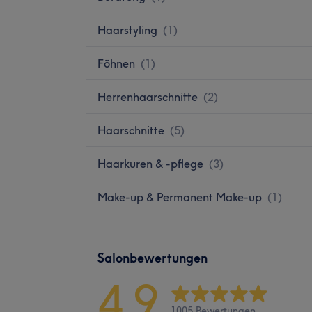
Haarstyling
(
1
)
Föhnen
(
1
)
Herrenhaarschnitte
(
2
)
Haarschnitte
(
5
)
Haarkuren & -pflege
(
3
)
Make-up & Permanent Make-up
(
1
)
Salonbewertungen
4,9
1005 Bewertungen