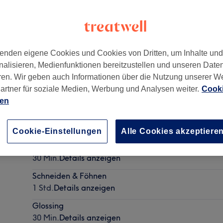
enden eigene Cookies und Cookies von Dritten, um Inhalte un
nalisieren, Medienfunktionen bereitzustellen und unseren Date
eldorf
,
40212
ren. Wir geben auch Informationen über die Nutzung unserer W
artner für soziale Medien, Werbung und Analysen weiter.
Cooki
ien
Herrenhaarschnitt
30 Min.
Details anzeigen
Cookie-Einstellungen
Alle Cookies akzeptiere
Damenhaarschnitt
30 Min.
Details anzeigen
Schneiden & Föhnen
1 Std.
Details anzeigen
Glossing
30 Min.
Details anzeigen