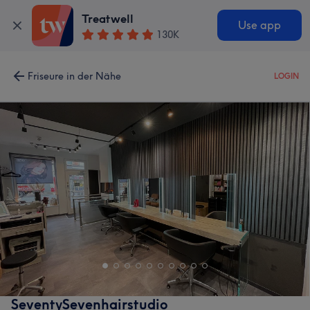
Treatwell
Use app
130K
Friseure in der Nähe
LOGIN
SeventySevenhairstudio