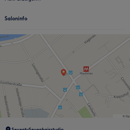
Saloninfo
SeventySevenhairstudio