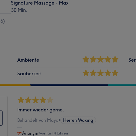
Signature Massage - Max
30 Min.
(
6
)
Ambiente
Ser
Sauberkeit
Immer wieder gerne.
Behandelt von Maya
•
Herren Waxing
Anonym
•
vor fast 4 Jahren