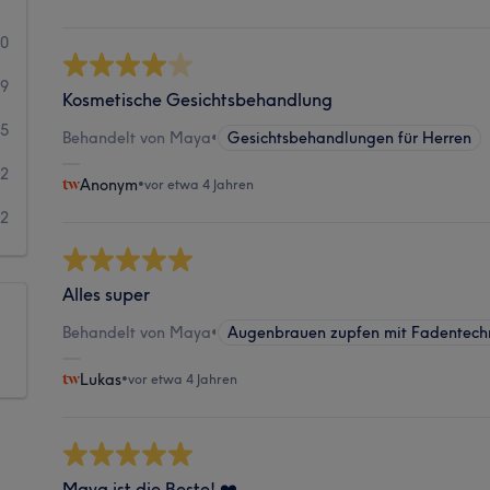
30
9
Kosmetische Gesichtsbehandlung
5
Behandelt von Maya
•
Gesichtsbehandlungen für Herren
2
Anonym
•
vor etwa 4 Jahren
2
Alles super
Behandelt von Maya
•
Augenbrauen zupfen mit Fadentech
Lukas
•
vor etwa 4 Jahren
Maya ist die Beste! ❤️