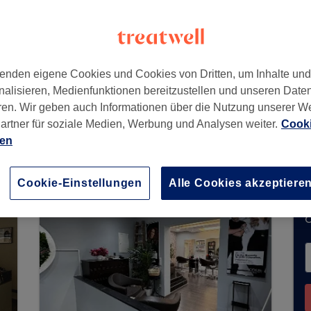
rt am Main
,
60329
enden eigene Cookies und Cookies von Dritten, um Inhalte un
nalisieren, Medienfunktionen bereitzustellen und unseren Date
ren. Wir geben auch Informationen über die Nutzung unserer W
artner für soziale Medien, Werbung und Analysen weiter.
Cooki
chungen über Treatwell entgegen. Nutzen Sie das
ien
ähe zu finden.
Dort warten viele erstklassige Pro
Cookie-Einstellungen
Alle Cookies akzeptiere