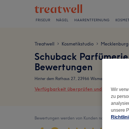
FRISEUR
NÄGEL
HAARENTFERNUNG
KOSMET
Treatwell
Kosmetikstudio
Mecklenbur
>
>
Schuback Parfümerie 
Bewertungen
Hinter dem Rathaus 27, 23966 Wismar
Verfügbarkeit überprüfen und online buch
Wir verw
zu perso
analysie
unsere P
Richtlin
Bewertungen werden von Kunden nach ihrem Besu