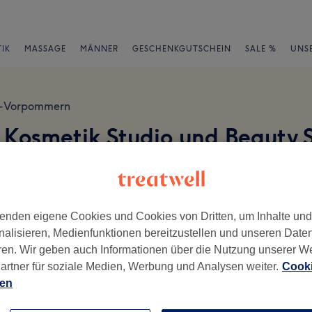
IK
MASSAGE
MÄNNER
GESCHENKGUTSCHEIN
SALE %
UNS
g-Vorpommern
Kosmetik Studio und Beauty 
en
enden eigene Cookies und Cookies von Dritten, um Inhalte un
nalisieren, Medienfunktionen bereitzustellen und unseren Date
ren. Wir geben auch Informationen über die Nutzung unserer W
artner für soziale Medien, Werbung und Analysen weiter.
Cooki
ien
ch geschrieben.
Ambiente
Se