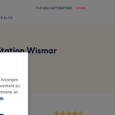
FÜR GESCHÄFTSPARTNER
LOGIN
ER BLOG
Station Wismar
d Anzeigen
nverkehr zu
ebseite an
e-
rvice