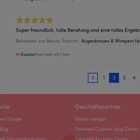
Super freundlich, tolle Beratung und eine tolles Ergeb
Behandelt von Beauty Station
•
Augenbrauen & Wimpern fä
Susann
•
vor mehr als 1 Jahr
1
2
3
4
1
ecke
Geschäftspartner
ment Guide
Partner werden
Blog
Treatwell Connect Help Center
ell Geschenkgutschein
Treatwell Pro Help Center