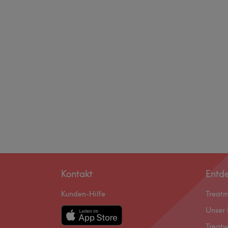
Kontakt
Entd
Kunden-Hilfe
Treat
Unser 
Treatw