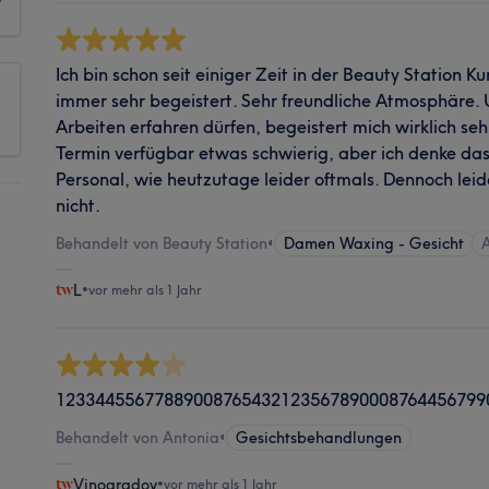
Ich bin schon seit einiger Zeit in der Beauty Station 
immer sehr begeistert. Sehr freundliche Atmosphäre.
Arbeiten erfahren dürfen, begeistert mich wirklich seh
Termin verfügbar etwas schwierig, aber ich denke das
Personal, wie heutzutage leider oftmals. Dennoch leid
nicht.
Behandelt von Beauty Station
•
Damen Waxing - Gesicht
A
L
•
vor mehr als 1 Jahr
12334455677889008765432123567890008764456799
Behandelt von Antonia
•
Gesichtsbehandlungen
Vinogradov
•
vor mehr als 1 Jahr