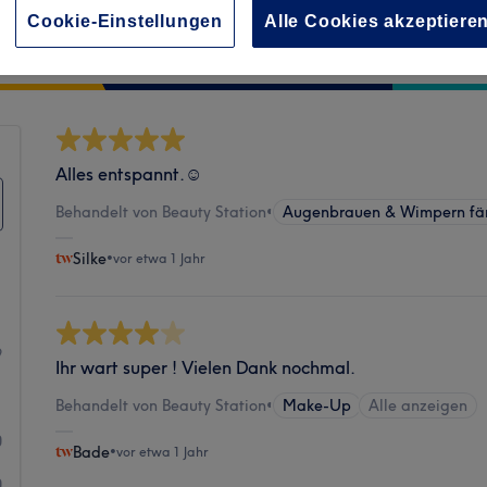
Cookie-Einstellungen
Alle Cookies akzeptiere
Sauberkeit
Alles entspannt.☺️
Behandelt von Beauty Station
•
Augenbrauen & Wimpern fä
Silke
•
vor etwa 1 Jahr
1
9
Ihr wart super ! Vielen Dank nochmal.
1
Behandelt von Beauty Station
•
Make-Up
Alle anzeigen
0
Bade
•
vor etwa 1 Jahr
0