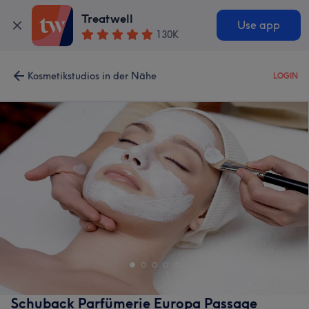
Treatwell
Use app
130K
Kosmetikstudios in der Nähe
LOGIN
Schuback Parfümerie Europa Passage