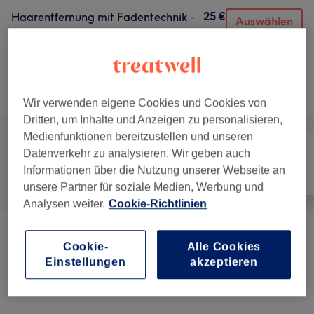
25 €
Haarentfernung mit Fadentechnik -
Auswählen
Gesicht komplett
25 Min.
Details anzeigen
Alle Services
Wir verwenden eigene Cookies und Cookies von
Dritten, um Inhalte und Anzeigen zu personalisieren,
Medienfunktionen bereitzustellen und unseren
Datenverkehr zu analysieren. Wir geben auch
Informationen über die Nutzung unserer Webseite an
Alle
Haarentfernung
Gesicht
unsere Partner für soziale Medien, Werbung und
Analysen weiter.
Cookie-Richtlinien
Kosmetik
(
7
)
ab 10 €
Cookie-
Alle Cookies
Einstellungen
akzeptieren
Beauty Stations - Beauty To Go
(
16
)
ab 15 €