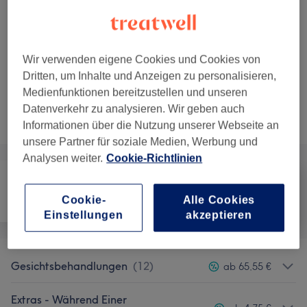
12 €
Augenbrauen färben
Auswählen
15 Min.
Details anzeigen
12 €
Wimpern färben
Auswählen
Wir verwenden eigene Cookies und Cookies von
15 Min.
Details anzeigen
Dritten, um Inhalte und Anzeigen zu personalisieren,
Medienfunktionen bereitzustellen und unseren
Nicht gefunden wonach du gesucht hast?
Datenverkehr zu analysieren. Wir geben auch
Alle Services
Informationen über die Nutzung unserer Webseite an
unsere Partner für soziale Medien, Werbung und
Analysen weiter.
Cookie-Richtlinien
Cookie-
Alle Cookies
Haarentfernung
Gesicht
Körper
Einstellungen
akzeptieren
Gesichtsbehandlungen
(
12
)
ab 65,55 €
Extras - Während Einer