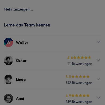
Mehr anzeigen...
Lerne das Team kennen
W
Walter
Services
4.6
Oskar
11 Bewertungen
Friseur
Services
5.0
Linda
342 Bewertungen
Friseur
Info
4.9
Anni
239 Bewertungen
Linda – Top Stylistin - Top Coloristin Linda ist