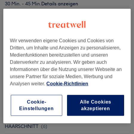
30 Min. - 45 Min.
Details anzeigen
25 €
Pony nachschneiden
Auswählen
15 Min.
Details anzeigen
Alle Services
Wir verwenden eigene Cookies und Cookies von
Dritten, um Inhalte und Anzeigen zu personalisieren,
Medienfunktionen bereitzustellen und unseren
DAMEN - HAARSCHNITTE
(
6
)
ab 25 €
Datenverkehr zu analysieren. Wir geben auch
Informationen über die Nutzung unserer Webseite an
DAMEN - STYLING
(
3
)
ab 20 €
unsere Partner für soziale Medien, Werbung und
Analysen weiter.
Cookie-Richtlinien
COLOUR ME BEAUTIFUL -
ab 20 €
FARBTECHNIKEN MIT HAARSCHNITT
(
6
)
Cookie-
Alle Cookies
Einstellungen
akzeptieren
COLOUR ME BEAUTIFUL -
FARBTECHNIKEN OHNE
ab 20 €
HAARSCHNITT
(
6
)