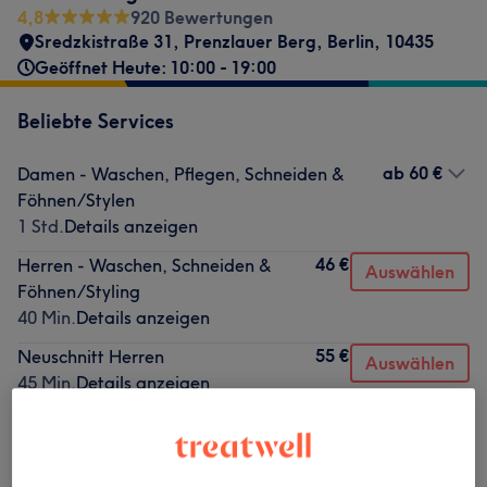
4,8
920 Bewertungen
Sredzkistraße 31
,
Prenzlauer Berg
,
Berlin
,
10435
Geöffnet Heute: 10:00 - 19:00
Beliebte Services
ab
60 €
Damen - Waschen, Pflegen, Schneiden &
Föhnen/Stylen
1 Std.
Details anzeigen
46 €
Herren - Waschen, Schneiden &
Auswählen
Föhnen/Styling
40 Min.
Details anzeigen
55 €
Neuschnitt Herren
Auswählen
45 Min.
Details anzeigen
Alle Services