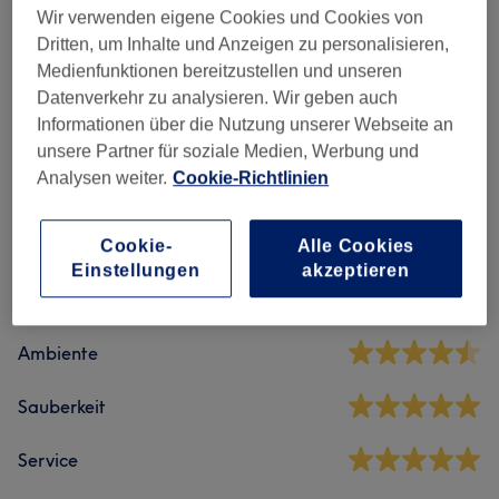
Wir verwenden eigene Cookies und Cookies von
Damen
(
1
)
ab 60 €
Dritten, um Inhalte und Anzeigen zu personalisieren,
Medienfunktionen bereitzustellen und unseren
Herren
(
2
)
ab 46 €
Datenverkehr zu analysieren. Wir geben auch
Informationen über die Nutzung unserer Webseite an
unsere Partner für soziale Medien, Werbung und
Salonbewertungen
Analysen weiter.
Cookie-Richtlinien
Cookie-
Alle Cookies
4,8
Einstellungen
akzeptieren
920 Bewertungen
Ambiente
Sauberkeit
Service