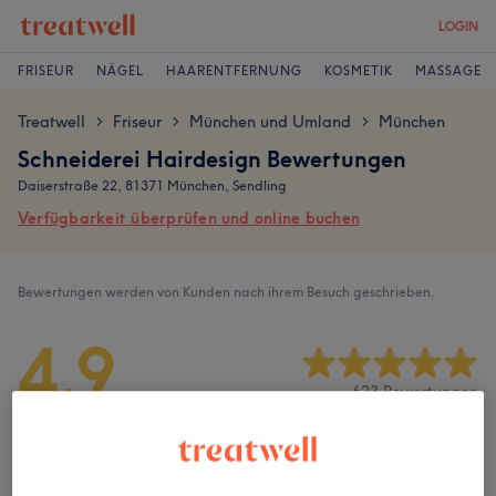
LOGIN
FRISEUR
NÄGEL
HAARENTFERNUNG
KOSMETIK
MASSAGE
Treatwell
Friseur
München und Umland
München
>
>
>
Schneiderei Hairdesign Bewertungen
Daiserstraße 22, 81371 München, Sendling
Verfügbarkeit überprüfen und online buchen
Bewertungen werden von Kunden nach ihrem Besuch geschrieben.
4,9
623 Bewertungen
Ambiente