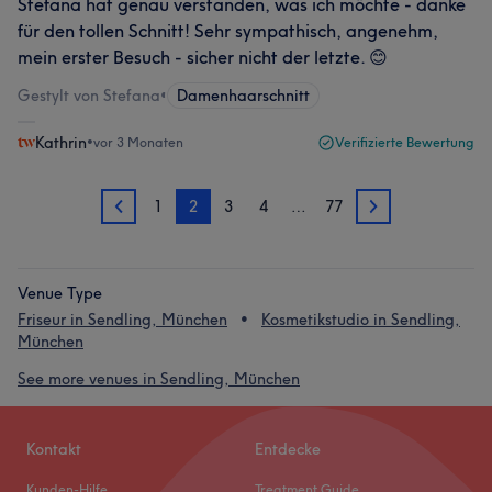
Stefana hat genau verstanden, was ich möchte - danke
für den tollen Schnitt! Sehr sympathisch, angenehm,
mein erster Besuch - sicher nicht der letzte. 😊
Gestylt von Stefana
•
Damenhaarschnitt
Kathrin
•
vor 3 Monaten
Verifizierte Bewertung
1
2
3
4
…
77
1
3
Venue Type
Friseur in Sendling, München
Kosmetikstudio in Sendling,
München
See more venues in Sendling, München
Kontakt
Entdecke
Kunden-Hilfe
Treatment Guide