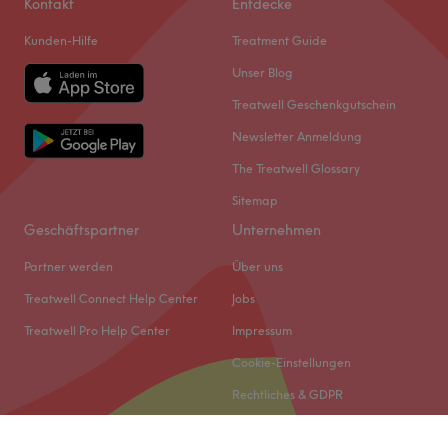
Kontakt
Entdecke
Kunden-Hilfe
Treatment Guide
Unser Blog
Treatwell Geschenkgutschein
Newsletter Anmeldung
The Treatwell Glossary
Sitemap
Geschäftspartner
Unternehmen
Partner werden
Über uns
Treatwell Connect Help Center
Jobs
Treatwell Pro Help Center
Impressum
Cookie-Einstellungen
Rechtliches & GDPR