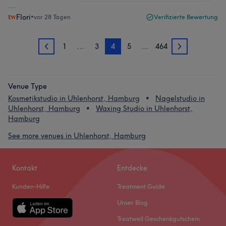
Flori
•
vor 28 Tagen
Verifizierte Bewertung
1
…
3
4
5
…
464
3
5
Venue Type
Kosmetikstudio in Uhlenhorst, Hamburg
Nagelstudio in
Uhlenhorst, Hamburg
Waxing Studio in Uhlenhorst,
Hamburg
See more venues in Uhlenhorst, Hamburg
Kontakt
Entdecke
Kunden-Hilfe
Treatment Guide
Unser Blog
Treatwell Geschenkgutschein