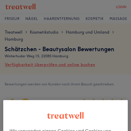
LOGIN
FRISEUR
NÄGEL
HAARENTFERNUNG
KOSMETIK
MASSAGE
Treatwell
Kosmetikstudio
Hamburg und Umland
>
>
>
Hamburg
Schätzchen - Beautysalon Bewertungen
Winterhuder Weg 15, 22085 Hamburg
Verfügbarkeit überprüfen und online buchen
Bewertungen werden von Kunden nach ihrem Besuch geschrieben.
4,9
3011 Bewertungen
Ambiente