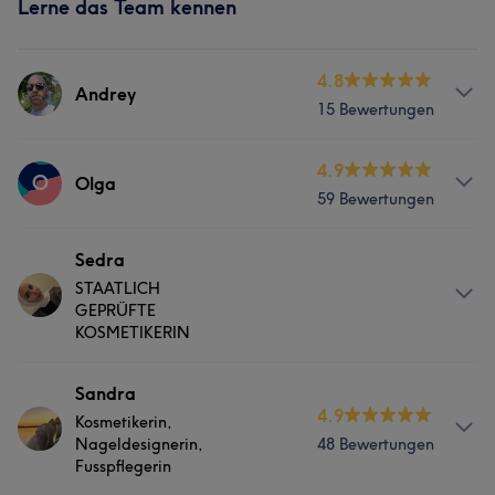
Lerne das Team kennen
4.8
Andrey
15 Bewertungen
Services
4.9
O
Olga
59 Bewertungen
Massage
Services
Sedra
STAATLICH
Nägel
Gesicht
Massage
GEPRÜFTE
KOSMETIKERIN
Haarentfernung
Info
Sandra
4.9
Was unsere Kunden über Olga sagen
Kosmetikerin,
Spezialisiert auf professionelle Gesichtsreinigung &
Nageldesignerin,
48 Bewertungen
Hautpflege. Ich helfe dir, deine natürliche Schönheit zum
Fusspflegerin
Kompetent
10
Erfahren
8
Professionell
7
Strahlen zu bringen Für reine Haut, mehr