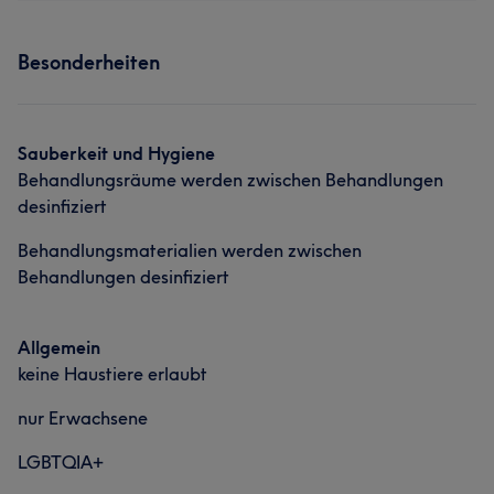
Selbstbewusstsein .
Services
Besonderheiten
Services
Nägel
Gesicht
Haarentfernung
Nägel
Gesicht
Massage
Portfolio
Sauberkeit und Hygiene
Haarentfernung
Behandlungsräume werden zwischen Behandlungen
desinfiziert
Portfolio
Behandlungsmaterialien werden zwischen
Behandlungen desinfiziert
Allgemein
keine Haustiere erlaubt
nur Erwachsene
LGBTQIA+