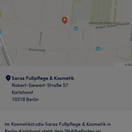
Was unsere Kunden über Sandra sagen
Professionell
7
Saraz Fußpflege & Kosmetik
Robert-Siewert-Straße 57
Karlshorst
10318 Berlin
Im Kosmetikstudio Saraz Fußpflege & Kosmetik in
Berlin-Karlshorst steht dein Wohlbefinden im