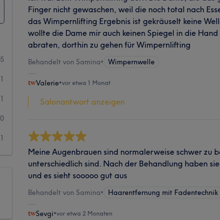
Finger nicht gewaschen, weil die noch total nach E
das Wimpernlifting Ergebnis ist gekräuselt keine Wel
wollte die Dame mir auch keinen Spiegel in die Hand
abraten, dorthin zu gehen für Wimpernlifting
5
Behandelt von Samina
•
Wimpernwelle
1
Valerie
•
vor etwa 1 Monat
1
Salonantwort anzeigen
0
1
Meine Augenbrauen sind normalerweise schwer zu bä
unterschiedlich sind. Nach der Behandlung haben sie
und es sieht sooooo gut aus
Behandelt von Samina
•
Haarentfernung mit Fadentechnik
Sevgi
•
vor etwa 2 Monaten