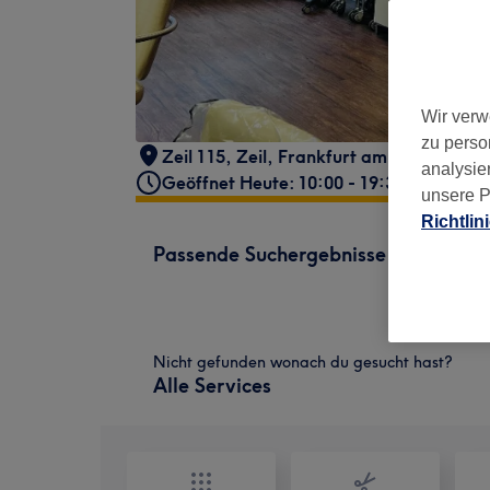
Wir verw
zu perso
Zeil 115
,
Zeil
,
Frankfurt am Main
,
6031
analysie
Geöffnet Heute: 10:00 - 19:30
unsere P
Richtlin
Passende Suchergebnisse
Nicht gefunden wonach du gesucht hast?
Alle Services