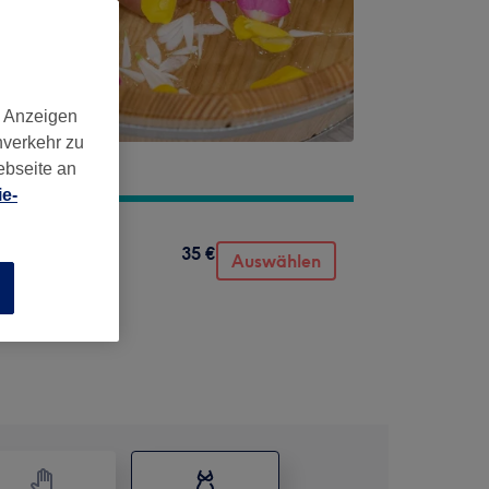
d Anzeigen
nverkehr zu
ebseite an
e-
35 €
Auswählen
n