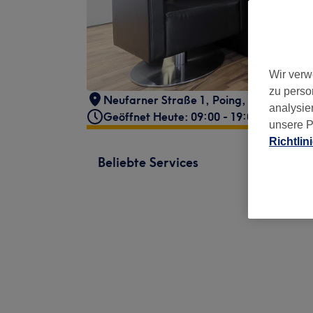
Wir verw
zu perso
Neufarner Straße 1
,
Poing
,
85586 -
Gehö
analysie
Geöffnet Heute: 09:00 - 19:00
unsere P
Richtlin
Beliebte Services