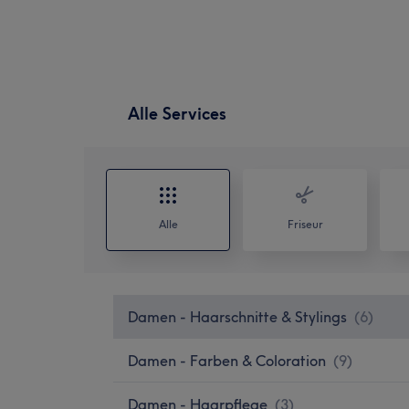
Alle Services
Alle
Friseur
Damen - Haarschnitte & Stylings
(
6
)
Damen - Farben & Coloration
(
9
)
Damen - Haarpflege
(
3
)