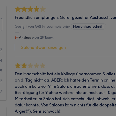
Freundlich empfangen. Guter gezielter Austausch v
Gestylt von Gül Friseurmeisterin
•
Herrenhaarschnitt
Andreas
•
vor 28 Tagen
Salonantwort anzeigen
72
44
29
Den Haarschnitt hat ein Kollege übernommen & alles
an d. Tag nicht da. ABER: Ich hatte den Termin online
12
auch um kurz vor 9 im Salon, um zu erfahren, dass d.
7
Bestätigung für 9 ohne weitere Info an mich auf 10 
Mitarbeiter im Salon hat sich entschuldigt, obwohl er 
dafür konnte. Von Saloons kam nichts für die doppelt
Ärger!?). Sehr schwach!!