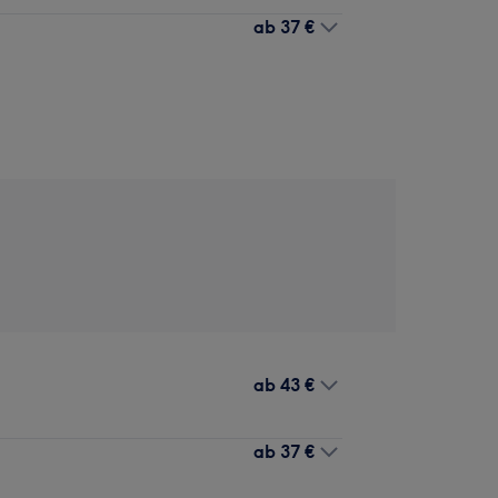
ab
37 €
ab
43 €
ab
37 €