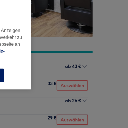
d Anzeigen
nverkehr zu
ebseite an
e-
ab
43 €
n
33 €
Auswählen
ab
26 €
29 €
Auswählen