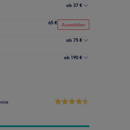
ab
37 €
65 €
Auswählen
ab
75 €
ab
190 €
vice