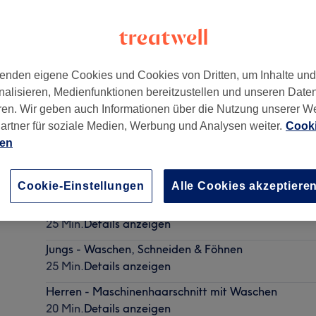
enden eigene Cookies und Cookies von Dritten, um Inhalte un
nalisieren, Medienfunktionen bereitzustellen und unseren Date
rt zu Saloons
ren. Wir geben auch Informationen über die Nutzung unserer W
artner für soziale Medien, Werbung und Analysen weiter.
Cooki
ien
Damen - Waschen, Schneiden & Föhnen
40 Min. - 50 Min.
Details anzeigen
Cookie-Einstellungen
Alle Cookies akzeptiere
Herren - Waschen, Schneiden & Föhnen
25 Min.
Details anzeigen
Jungs - Waschen, Schneiden & Föhnen
25 Min.
Details anzeigen
Herren - Maschinenhaarschnitt mit Waschen
20 Min.
Details anzeigen