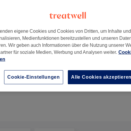
enden eigene Cookies und Cookies von Dritten, um Inhalte un
nalisieren, Medienfunktionen bereitzustellen und unseren Date
Bogenhausen
,
81929 -
Gehört zu Saloons
ren. Wir geben auch Informationen über die Nutzung unserer W
artner für soziale Medien, Werbung und Analysen weiter.
Cooki
ien
Damen - Extensions
Cookie-Einstellungen
Alle Cookies akzeptiere
2 Std.
Details anzeigen