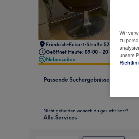
Wir verw
zu perso
Friedrich-Eckart-Straße 52
,
München, 
analysie
Geöffnet Heute: 09:00 - 20:00
unsere P
Nebenzeiten
Richtlin
Passende Suchergebnisse
Nicht gefunden wonach du gesucht hast?
Alle Services