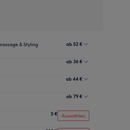
ab
52 €
massage & Styling
ab
36 €
ab
44 €
ab
79 €
5 €
Auswählen