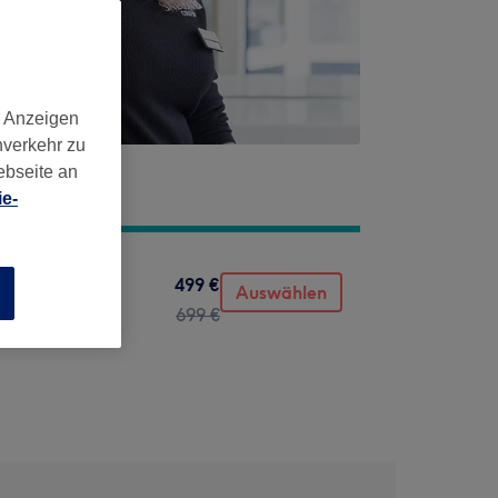
d Anzeigen
nverkehr zu
ebseite an
e-
499 €
Auswählen
n
699 €