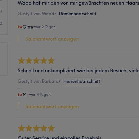
Waad hat mir den von mir gewünschten neuen Haarsc
17
Gestylt von Waad
•
Damenhaarschnitt
24
Gitte
•
vor 2 Tagen
Salonantwort anzeigen
Schnell und unkompliziert wie bei jedem Besuch, viel
Gestylt von Barbara
•
Herrenhaarschnitt
M.
•
vor 4 Tagen
Salonantwort anzeigen
Guter Service und ein tolles Ergebnis