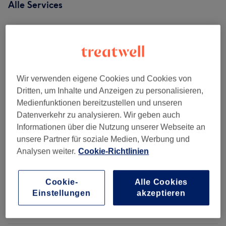
Alle Services
Beratung
(
1
)
5 €
Zusätzliche Leistungen
(
3
)
ab 30 €
Wir verwenden eigene Cookies und Cookies von
Haarverlängerung
(
4
)
ab 70 €
Dritten, um Inhalte und Anzeigen zu personalisieren,
Medienfunktionen bereitzustellen und unseren
Damen - Haarschnitte & Stylings
(
9
)
ab 15 €
Datenverkehr zu analysieren. Wir geben auch
Informationen über die Nutzung unserer Webseite an
Kinder - Haarschnitte & Stylings
(
7
)
ab 25 €
unsere Partner für soziale Medien, Werbung und
Analysen weiter.
Cookie-Richtlinien
Haarkuren & Pflege
(
4
)
ab 5 €
Cookie-
Alle Cookies
Damen - Farbe & Coloration
(
13
)
ab 40 €
Einstellungen
akzeptieren
Herren - Haarschnitte & Stylings
(
4
)
ab 20 €