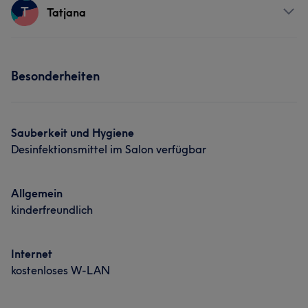
Services
T
Tatjana
Portfolio
Friseur
Services
Besonderheiten
Friseur
Sauberkeit und Hygiene
Desinfektionsmittel im Salon verfügbar
Allgemein
kinderfreundlich
Internet
kostenloses W-LAN