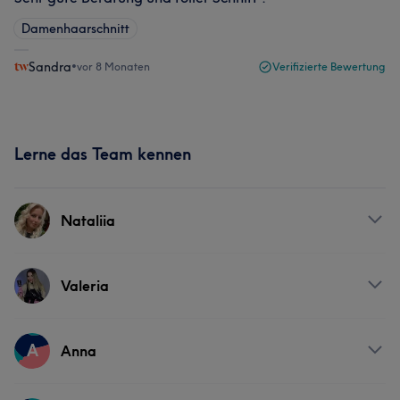
Damenhaarschnitt
Sandra
•
vor 8 Monaten
Verifizierte Bewertung
Lerne das Team kennen
Nataliia
Services
Valeria
Friseur
Services
A
Anna
Friseur