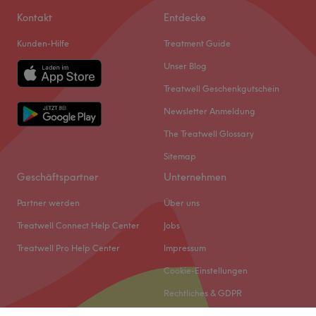
Kontakt
Entdecke
Kunden-Hilfe
Treatment Guide
Unser Blog
Treatwell Geschenkgutschein
Newsletter Anmeldung
The Treatwell Glossary
Sitemap
Geschäftspartner
Unternehmen
Partner werden
Über uns
Treatwell Connect Help Center
Jobs
Treatwell Pro Help Center
Impressum
Cookie-Einstellungen
Rechtliches & GDPR