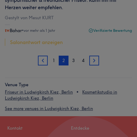
sympathischer & freundlicher Friseur. Kann ihn mit
Herzen weiter empfehlen.
Gestylt von Mesut KURT
Bahar
•
vor mehr als 1 Jahr
Verifizierte Bewertung
Salonantwort anzeigen
1
2
3
4
1
3
Venue Type
Friseur in Ludwigkirch Kiez, Berlin
Kosmetikstudio in
Ludwigkirch Kiez, Berlin
See more venues in Ludwigkirch Kiez, Berlin
Kontakt
Entdecke