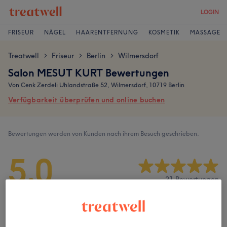
LOGIN
FRISEUR
NÄGEL
HAARENTFERNUNG
KOSMETIK
MASSAGE
Treatwell
Friseur
Berlin
Wilmersdorf
>
>
>
Salon MESUT KURT Bewertungen
Von Cenk Zerdeli Uhlandstraße 52, Wilmersdorf, 10719 Berlin
Verfügbarkeit überprüfen und online buchen
Bewertungen werden von Kunden nach ihrem Besuch geschrieben.
5,0
21 Bewertungen
Ambiente