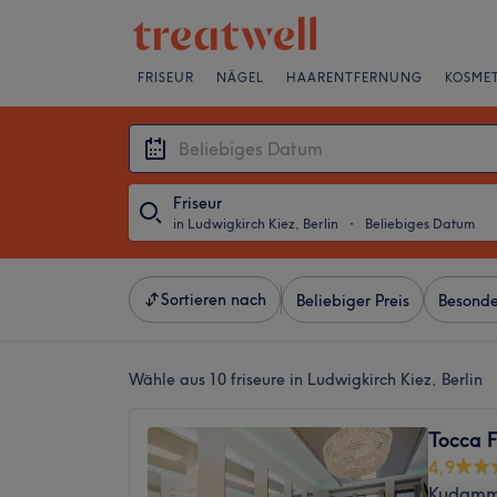
FRISEUR
NÄGEL
HAARENTFERNUNG
KOSMET
Friseur
in Ludwigkirch Kiez, Berlin
・
Beliebiges Datum
Sortieren nach
Beliebiger Preis
Besonde
Wähle aus 10
friseure in Ludwigkirch Kiez, Berlin
Tocca F
4,9
Kudamm,