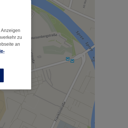
d Anzeigen
nverkehr zu
ebseite an
e-
n