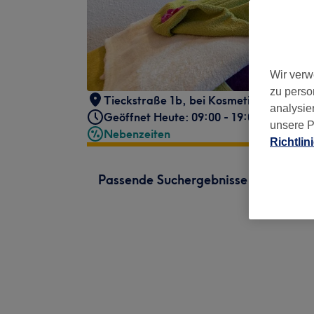
Wir verw
zu perso
Tieckstraße 1b
,
bei Kosmetik Britta
,
Ber
analysie
Geöffnet Heute: 09:00 - 19:00
unsere P
Nebenzeiten
Richtlin
Passende Suchergebnisse