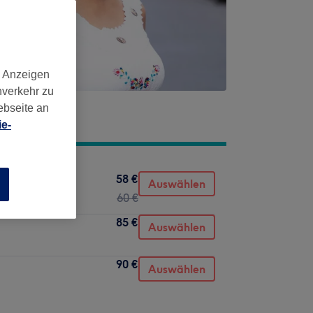
d Anzeigen
nverkehr zu
ebseite an
e-
58 €
Auswählen
n
60 €
85 €
Auswählen
90 €
Auswählen