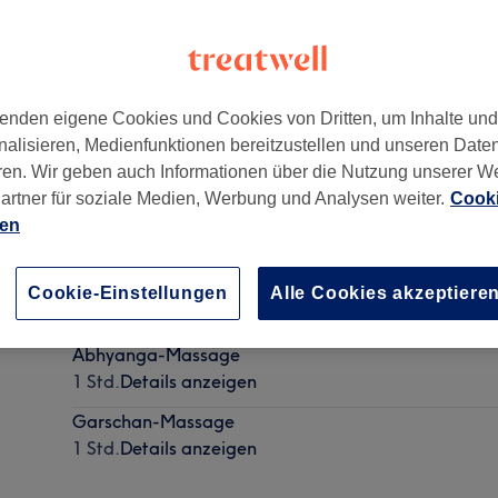
enden eigene Cookies und Cookies von Dritten, um Inhalte un
nalisieren, Medienfunktionen bereitzustellen und unseren Date
lin
,
10115
ren. Wir geben auch Informationen über die Nutzung unserer W
artner für soziale Medien, Werbung und Analysen weiter.
Cooki
ien
Indische Fußmassage - Padabhyanga
Cookie-Einstellungen
Alle Cookies akzeptiere
45 Min.
Details anzeigen
Abhyanga-Massage
1 Std.
Details anzeigen
Garschan-Massage
1 Std.
Details anzeigen