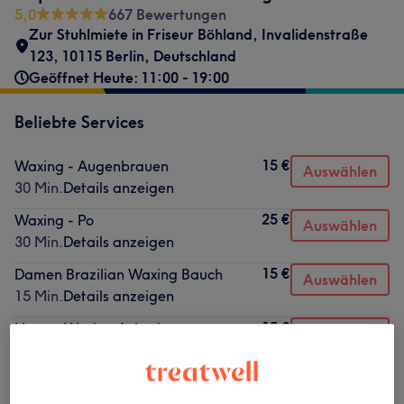
5,0
667 Bewertungen
Zur Stuhlmiete in Friseur Böhland, Invalidenstraße
123, 10115 Berlin, Deutschland
Geöffnet Heute: 11:00 - 19:00
Beliebte Services
15 €
Waxing - Augenbrauen
Auswählen
30 Min.
Details anzeigen
25 €
Waxing - Po
Auswählen
30 Min.
Details anzeigen
15 €
Damen Brazilian Waxing Bauch
Auswählen
15 Min.
Details anzeigen
15 €
Herren Waxing Achseln
Auswählen
15 Min.
Details anzeigen
32 €
Waxing Brazilian
Auswählen