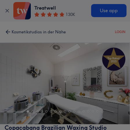
Treatwell
Use app
130K
Kosmetikstudios in der Nähe
LOGIN
Copacabana Brazilian Waxing Studio