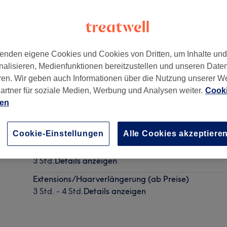
enden eigene Cookies und Cookies von Dritten, um Inhalte un
nalisieren, Medienfunktionen bereitzustellen und unseren Date
10781
ren. Wir geben auch Informationen über die Nutzung unserer W
artner für soziale Medien, Werbung und Analysen weiter.
Cooki
ien
Clip Extensions (ab Preise)
1 Std. 45 Min.
Details anzeigen
Cookie-Einstellungen
Alle Cookies akzeptiere
Haarverdichtung (ab Preise)
3 Std.
Details anzeigen
Extensions/Haarverlängerung (ab Preise)
3 Std. - 4 Std.
Details anzeigen