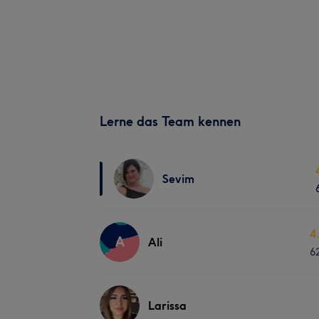
Lerne das Team kennen
Sevim
4
A
Ali
6
Larissa