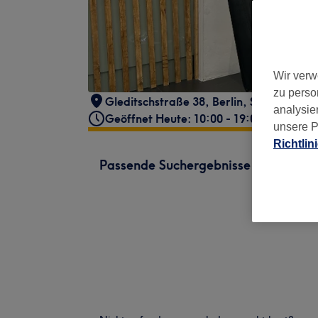
Wir verw
zu perso
Gleditschstraße 38
,
Berlin, Schöneberg
,
analysie
Geöffnet Heute: 10:00 - 19:00
unsere P
Richtlin
Passende Suchergebnisse