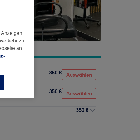
d Anzeigen
nverkehr zu
ebseite an
e-
350 €
Auswählen
n
350 €
Auswählen
350 €