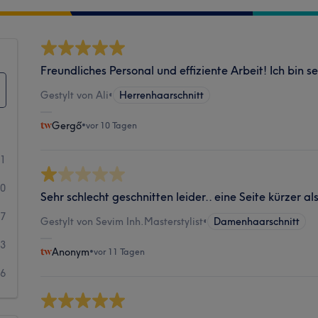
Freundliches Personal und effiziente Arbeit! Ich bin se
Gestylt von Ali
•
Herrenhaarschnitt
Gergő
•
vor 10 Tagen
61
20
Sehr schlecht geschnitten leider.. eine Seite kürzer al
37
Gestylt von Sevim Inh.Masterstylist
•
Damenhaarschnitt
23
Anonym
•
vor 11 Tagen
36