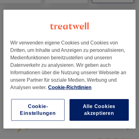
Wimpernverlängerungen
(
4
)
ab 25 €
Augenbrauen & Wimpern
(
4
)
ab 12 €
Wir verwenden eigene Cookies und Cookies von
Dritten, um Inhalte und Anzeigen zu personalisieren,
Gesichtsbehandlungen
(
7
)
ab 20 €
Medienfunktionen bereitzustellen und unseren
Datenverkehr zu analysieren. Wir geben auch
Permanent Make-Up
(
7
)
ab 60 €
Informationen über die Nutzung unserer Webseite an
unsere Partner für soziale Medien, Werbung und
Analysen weiter.
Cookie-Richtlinien
Salonbewertungen
Cookie-
Alle Cookies
4,6
Einstellungen
akzeptieren
194 Bewertungen