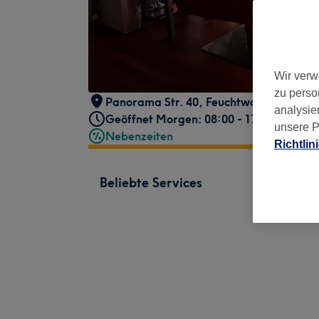
Wir verw
zu perso
Panorama Str. 40
,
Feuchtwangen , Bay
analysie
Geöffnet Morgen: 08:00 - 17:00
unsere P
Nebenzeiten
Richtlin
Beliebte Services