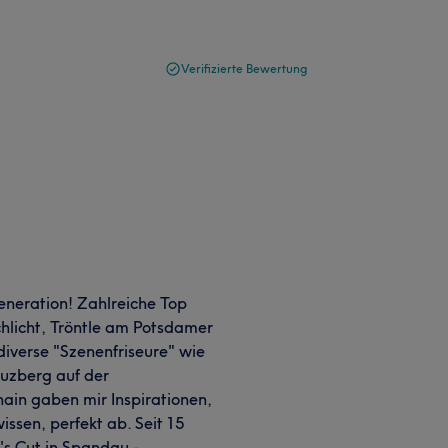
Verifizierte Bewertung
Generation! Zahlreiche Top
hlicht, Tröntle am Potsdamer
 diverse "Szenenfriseure" wie
euzberg auf der
ain gaben mir Inspirationen,
issen, perfekt ab. Seit 15
's Cut in Spandau -