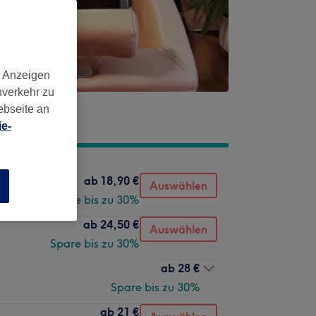
d Anzeigen
nverkehr zu
ebseite an
e-
ab
18,90 €
Auswählen
n
Spare bis zu 30%
ab
24,50 €
Auswählen
Spare bis zu 30%
ab
28 €
Spare bis zu 30%
ab
21 €