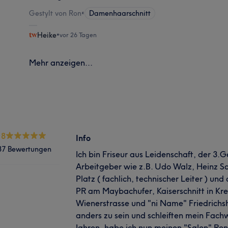
Gestylt von Ron
•
Damenhaarschnitt
Heike
•
vor 26 Tagen
Mehr anzeigen...
.8
Info
37 Bewertungen
Ich bin Friseur aus Leidenschaft, der 3.
Arbeitgeber wie z.B. Udo Walz, Heinz Sc
Platz ( fachlich, technischer Leiter ) und
PR am Maybachufer, Kaiserschnitt in Kr
Wienerstrasse und "ni Name" Friedrichsh
anders zu sein und schleiften mein Fachw
Jahren, habe ich nun meinen "Salon" Ron