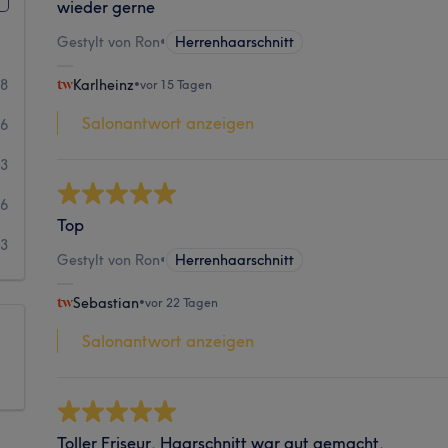
wieder gerne
Gestylt von Ron
•
Herrenhaarschnitt
68
Karlheinz
•
vor 15 Tagen
Salonantwort anzeigen
06
13
6
Top
13
Gestylt von Ron
•
Herrenhaarschnitt
Sebastian
•
vor 22 Tagen
Salonantwort anzeigen
Toller Friseur, Haarschnitt war gut gemacht.