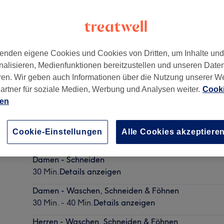
enden eigene Cookies und Cookies von Dritten, um Inhalte un
nalisieren, Medienfunktionen bereitzustellen und unseren Date
ern
,
91555
ren. Wir geben auch Informationen über die Nutzung unserer W
artner für soziale Medien, Werbung und Analysen weiter.
Cooki
ien
Herren - Haarschnitt
Cookie-Einstellungen
Alle Cookies akzeptiere
20 Min.
Details anzeigen
Damen - Schneiden
30 Min.
Details anzeigen
Damen - Waschen, Schneiden & Föhnen
30 Min. - 40 Min.
Details anzeigen
Herren - Waschen, Schneiden & Föhnen