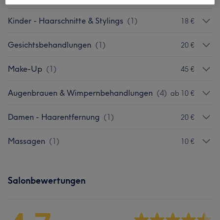
Kinder - Haarschnitte & Stylings
(
1
)
18 €
Gesichtsbehandlungen
(
1
)
20 €
Make-Up
(
1
)
45 €
Augenbrauen & Wimpernbehandlungen
(
4
)
ab 10 €
Damen - Haarentfernung
(
1
)
20 €
Massagen
(
1
)
10 €
Salonbewertungen