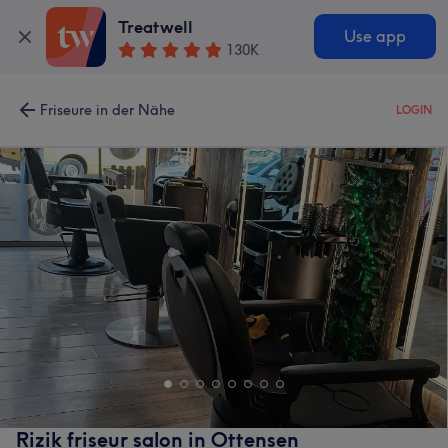
Treatwell
Use app
130K
Friseure in der Nähe
LOGIN
Rizik friseur salon in Ottensen