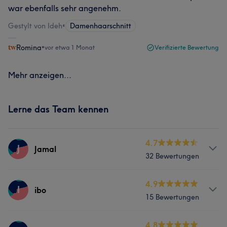
war ebenfalls sehr angenehm.
Gestylt von Ideh
•
Damenhaarschnitt
Romina
•
vor etwa 1 Monat
Verifizierte Bewertung
Mehr anzeigen...
Lerne das Team kennen
4.7
J
Jamal
32 Bewertungen
Services
4.9
I
ibo
15 Bewertungen
Friseur
Gesicht
Massage
Services
4.8