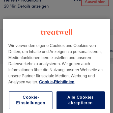
Herren - Modellbart
Auswählen
20 Min.
Details anzeigen
Alle Services
Wir verwenden eigene Cookies und Cookies von
Alle
Friseur
Haarentfernun
Dritten, um Inhalte und Anzeigen zu personalisieren,
Medienfunktionen bereitzustellen und unseren
Datenverkehr zu analysieren. Wir geben auch
Informationen über die Nutzung unserer Webseite an
Damen - Haarschnitte & Stylings
(
9
)
ab 7 €
unsere Partner für soziale Medien, Werbung und
Analysen weiter.
Cookie-Richtlinien
Damen - Coloration, Schnitt & Föhnen
(
6
)
ab 3,50 €
Cookie-
Alle Cookies
Damen - Coloration & Föhnen
(
5
)
ab 70 €
Einstellungen
akzeptieren
Herren - Haarschnitte & Stylings
(
6
)
ab 16 €