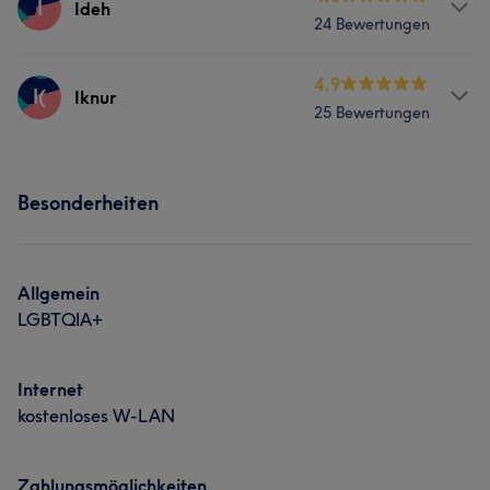
Haarentfernung
I
Ideh
24 Bewertungen
Friseur
Gesicht
Massage
Services
4.9
I(
Iknur
25 Bewertungen
Friseur
Gesicht
Haarentfernung
Services
Besonderheiten
Friseur
Gesicht
Allgemein
LGBTQIA+
Internet
kostenloses W-LAN
Zahlungsmöglichkeiten