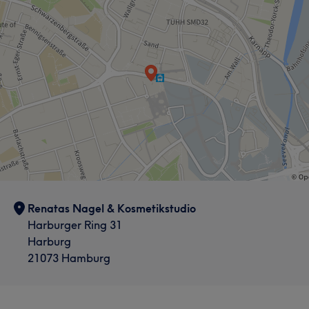
in einem Hamburger Nagelstudio habe ich mein eigenes
Nagelstudio in Hamburg-Harburg eröffnet. Ich habe
mich mit den aktuellen Trends und den Wünschen
meiner Kunden weiterentwickelt. Durch die Teilnahme
an verschiedenen Lehrgängen, Messen und
Fachveranstaltungen, kann ich stets modernste
Techniken und Produkte anbieten. Seit mehreren Jahren
ist mein Studio anerkannter Ausbildungs- und
Praktikumsbetrieb.
Services
Renatas Nagel & Kosmetikstudio
Nägel
Gesicht
Massage
Harburger Ring 31
Haarentfernung
Harburg
21073 Hamburg
Portfolio