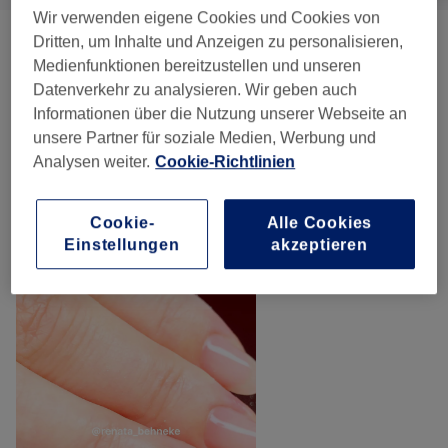
Wir verwenden eigene Cookies und Cookies von
Dritten, um Inhalte und Anzeigen zu personalisieren,
Maniküre
(
1
)
33,50 €
Medienfunktionen bereitzustellen und unseren
Datenverkehr zu analysieren. Wir geben auch
Nagelmodellage
(
5
)
ab 39 €
Informationen über die Nutzung unserer Webseite an
unsere Partner für soziale Medien, Werbung und
Fußpflege
(
2
)
ab 37 €
Analysen weiter.
Cookie-Richtlinien
Unsere Arbeit
Cookie-
Alle Cookies
Bild anklicken für weitere Details
Einstellungen
akzeptieren