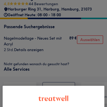
4,8
44 Bewertungen
Harburger Ring 31
,
Harburg
,
Hamburg
,
21073
Geöffnet Heute: 08:00 - 18:00
Passende Suchergebnisse
89 €
Nagelmodellage - Neues Set mit
Auswählen
Acryl
2 Std.
Details anzeigen
Nicht gefunden wonach du gesucht hast?
Alle Services
Alle
Nägel
Haarentfernun