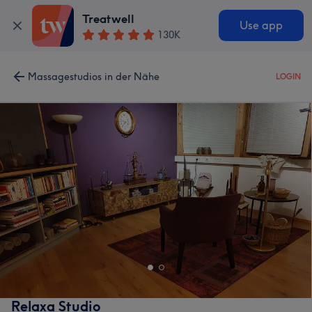
Treatwell
Use app
130K
Massagestudios in der Nähe
LOGIN
Relaxa Studio