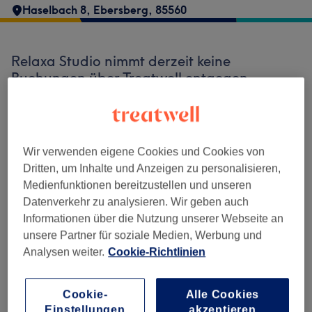
Haselbach 8
,
Ebersberg
,
85560
Relaxa Studio nimmt derzeit keine
Buchungen über Treatwell entgegen.
Nutzen Sie das Suchfeld oben auf der Seite,
um
verfügbare Salons in Ihrer Nähe zu
finden.
Dort warten viele erstklassige Profis
auf Ihren Besuch.
Wir verwenden eigene Cookies und Cookies von
Dritten, um Inhalte und Anzeigen zu personalisieren,
Medienfunktionen bereitzustellen und unseren
Finde die besten Salons in deiner Nähe
Datenverkehr zu analysieren. Wir geben auch
Informationen über die Nutzung unserer Webseite an
unsere Partner für soziale Medien, Werbung und
Analysen weiter.
Cookie-Richtlinien
Auf Treatwell finden
Cookie-
Alle Cookies
Einstellungen
akzeptieren