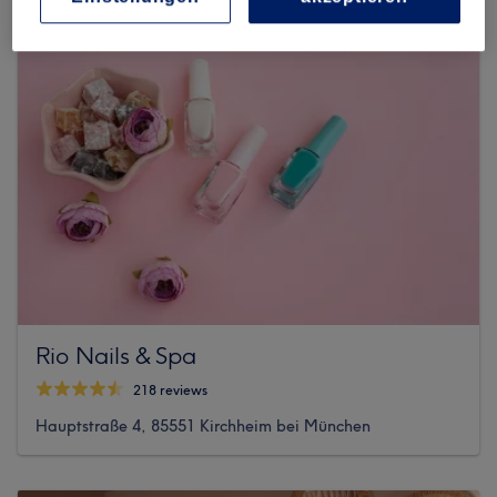
Rio Nails & Spa
218 reviews
Hauptstraße 4, 85551 Kirchheim bei München