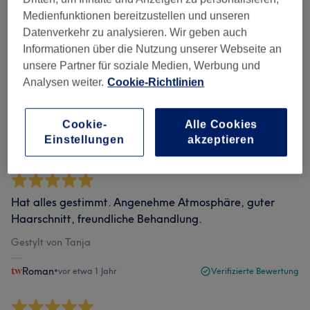
Medienfunktionen bereitzustellen und unseren
Bewertungen filtern
Datenverkehr zu analysieren. Wir geben auch
Informationen über die Nutzung unserer Webseite an
Bewertung
Nach Sternen filtern
unsere Partner für soziale Medien, Werbung und
Analysen weiter.
Cookie-Richtlinien
Verifizierte Bewertungen
Geschrieben von unseren Kunden, damit du weißt, was
Cookie-
Alle Cookies
dich in jedem Salon erwartet.
Einstellungen
akzeptieren
Hat alles gestimmt. Angenehme Atmosphäre, guter
Haarschnitt, freundliche Behandlung.
Gestylt von Tanja
Roman
•
vor etwa 1 Jahr
Verifizierte Bewertung