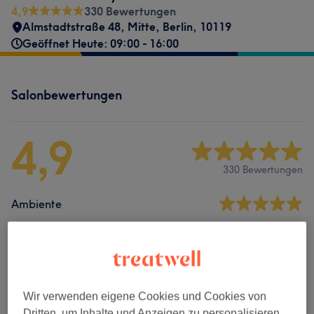
4,9
330 Bewertungen
Almstadtstraße 48
,
Mitte
,
Berlin
,
10119
Geöffnet Heute: 09:00 - 16:00
Salonbewertungen
4,9
330 Bewertungen
Ambiente
Sauberkeit
Service
Wir verwenden eigene Cookies und Cookies von
Dritten, um Inhalte und Anzeigen zu personalisieren,