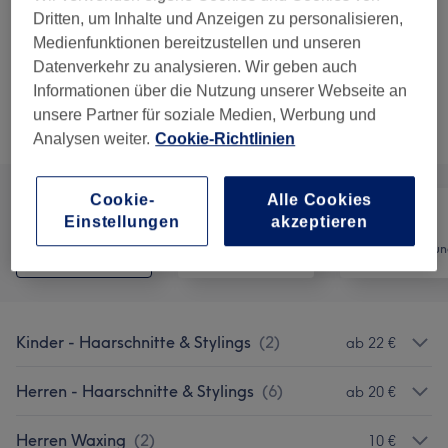
20 Min.
Details anzeigen
Dritten, um Inhalte und Anzeigen zu personalisieren,
Medienfunktionen bereitzustellen und unseren
20 €
Herren - Rasur
Auswählen
Datenverkehr zu analysieren. Wir geben auch
20 Min.
Details anzeigen
Informationen über die Nutzung unserer Webseite an
unsere Partner für soziale Medien, Werbung und
Alle Services
Analysen weiter.
Cookie-Richtlinien
Cookie-
Alle Cookies
Einstellungen
akzeptieren
Alle
Friseur
Haarentfernun
Kinder - Haarschnitte & Stylings
(
2
)
ab 22 €
Herren - Haarschnitte & Stylings
(
6
)
ab 20 €
Herren Waxing
(
2
)
10 €