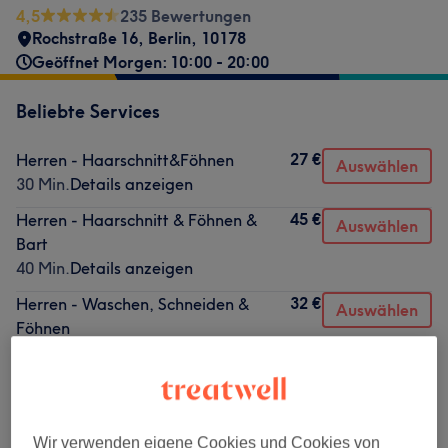
4,5
235 Bewertungen
Rochstraße 16
,
Berlin
,
10178
Geöffnet Morgen: 10:00 - 20:00
Beliebte Services
27 €
Herren - Haarschnitt&Föhnen
Auswählen
30 Min.
Details anzeigen
45 €
Herren - Haarschnitt & Föhnen &
Auswählen
Bart
40 Min.
Details anzeigen
32 €
Herren - Waschen, Schneiden &
Auswählen
Föhnen
30 Min.
Details anzeigen
22 €
Herren - Maschinenhaarschnitt (Nur
Auswählen
Mit Macshine Und Kein zero Mit
Übergang )
Wir verwenden eigene Cookies und Cookies von