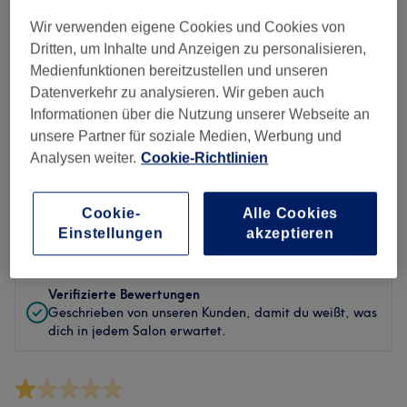
Sauberkeit
Wir verwenden eigene Cookies und Cookies von
Service
Dritten, um Inhalte und Anzeigen zu personalisieren,
Medienfunktionen bereitzustellen und unseren
Datenverkehr zu analysieren. Wir geben auch
Informationen über die Nutzung unserer Webseite an
Bewertungen filtern
unsere Partner für soziale Medien, Werbung und
Analysen weiter.
Cookie-Richtlinien
Behandlung
Alle Bewertungen
Cookie-
Alle Cookies
Bewertung
Nach Sternen filtern
Einstellungen
akzeptieren
Verifizierte Bewertungen
Geschrieben von unseren Kunden, damit du weißt, was
dich in jedem Salon erwartet.