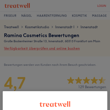
LOGIN
FRISEUR
NÄGEL
HAARENTFERNUNG
KOSMETIK
MASSAGE
Treatwell
Kosmetikstudio
Innenstadt I
Innenstadt
>
>
>
Ramina Cosmetics Bewertungen
Große Bockenheimer Straße 13, Innenstadt, 60313 Frankfurt am Main
Verfügbarkeit überprüfen und online buchen
Bewertungen werden von Kunden nach ihrem Besuch geschrieben.
4,7
129 Bewertungen
Ambiente