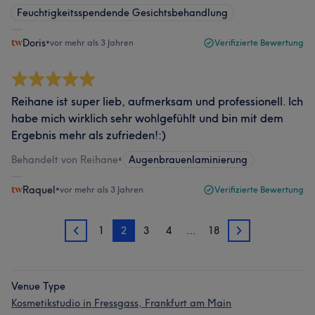
Feuchtigkeitsspendende Gesichtsbehandlung
Doris
•
vor mehr als 3 Jahren
Verifizierte Bewertung
Reihane ist super lieb, aufmerksam und professionell. Ich
habe mich wirklich sehr wohlgefühlt und bin mit dem
Ergebnis mehr als zufrieden!:)
Behandelt von Reihane
•
Augenbrauenlaminierung
Raquel
•
vor mehr als 3 Jahren
Verifizierte Bewertung
1
2
3
4
…
18
1
3
Venue Type
Kosmetikstudio in Fressgass, Frankfurt am Main