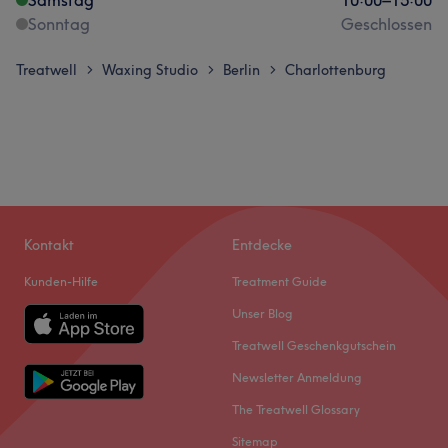
Sonntag
Geschlossen
Treatwell
Waxing Studio
Berlin
Charlottenburg
>
>
>
Kontakt
Entdecke
Kunden-Hilfe
Treatment Guide
Unser Blog
Treatwell Geschenkgutschein
Newsletter Anmeldung
The Treatwell Glossary
Sitemap