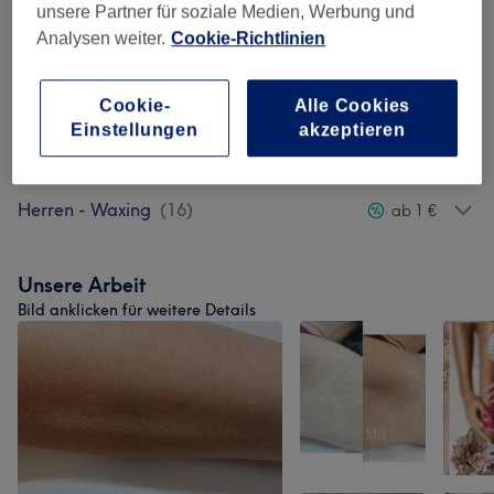
unsere Partner für soziale Medien, Werbung und
Analysen weiter.
Cookie-Richtlinien
Wimpernverlängerungen
(
10
)
ab 15,99 €
Gesichtsbehandlungen
(
20
)
ab 27 €
Cookie-
Alle Cookies
Einstellungen
akzeptieren
Damen - Waxing
(
30
)
ab 8 €
Herren - Waxing
(
16
)
ab 1 €
Unsere Arbeit
Bild anklicken für weitere Details