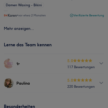
Damen Waxing - Bikini
Karen
•
vor etwa 2 Monaten
Verifizierte Bewertung
Mehr anzeigen...
Lerne das Team kennen
5.0
✨
117 Bewertungen
Info
5.0
Paulina
220 Bewertungen
Liebe Kunden und Kundinnen, Ich arbeite als
professionelle Kosmetikerin arbeite ich mit Leidenschaft
daran, die natürliche Schönheit meiner Kundinnen und
Info
Kunden zu unterstreichen. Ich bin spezialisiert auf
Besonderheiten
Ich bin Polly und arbeite seit 15 Jahren als Kosmetikerin.