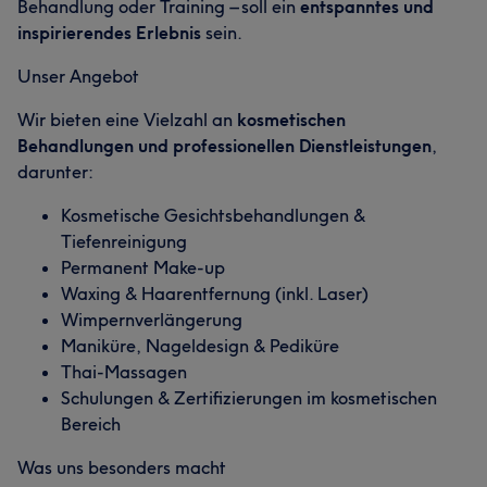
Behandlung oder Training – soll ein
entspanntes und
inspirierendes Erlebnis
sein.
Unser Angebot
Wir bieten eine Vielzahl an
kosmetischen
Behandlungen und professionellen Dienstleistungen
,
darunter:
Kosmetische Gesichtsbehandlungen &
Was unsere Kunden über Paulina sagen
Tiefenreinigung
Professionell
11
Herzlich
8
Kompetent
7
Permanent Make-up
Waxing & Haarentfernung (inkl. Laser)
Fürsorglich
6
Wimpernverlängerung
Maniküre, Nageldesign & Pediküre
Thai-Massagen
Schulungen & Zertifizierungen im kosmetischen
Bereich
Was uns besonders macht