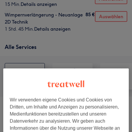
15 Min.
Details anzeigen
85 €
Wimpernverlängerung - Neuanlage
Auswählen
2D Technik
1 Std. 45 Min.
Details anzeigen
Alle Services
Alle
Haarentfernung
Gesicht
Wir verwenden eigene Cookies und Cookies von
Dritten, um Inhalte und Anzeigen zu personalisieren,
Beratungstermin
(
1
)
150 €
Medienfunktionen bereitzustellen und unseren
Datenverkehr zu analysieren. Wir geben auch
Augenbrauen &
ab 0,01 €
Informationen über die Nutzung unserer Webseite an
Wimpernbehandlungen
(
8
)