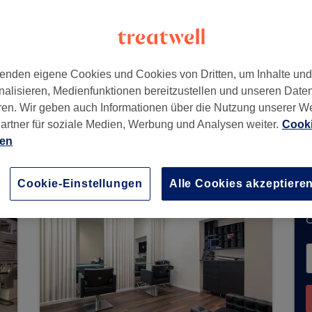
land
enden eigene Cookies und Cookies von Dritten, um Inhalte un
nalisieren, Medienfunktionen bereitzustellen und unseren Date
ren. Wir geben auch Informationen über die Nutzung unserer W
artner für soziale Medien, Werbung und Analysen weiter.
Cooki
 Buchungen über Treatwell entgegen. Nutzen Si
ien
hrer Nähe zu finden.
Dort warten viele erstklassi
Cookie-Einstellungen
Alle Cookies akzeptiere