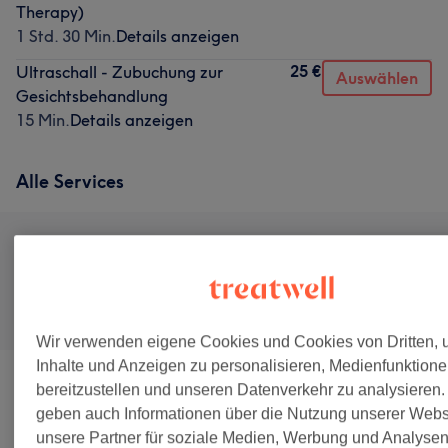
Therapy)
1 Std. 30 Min.
Details anzeigen
25 €
Ultraschall - Zubuchung zur
Auswählen
Gesichtsbehandlung
15 Min.
Details anzeigen
Alle Services
Alle
Haarentfernung
Gesicht
Wir verwenden eigene Cookies und Cookies von Dritten,
Inhalte und Anzeigen zu personalisieren, Medienfunktion
Beratung
(
1
)
bereitzustellen und unseren Datenverkehr zu analysieren.
40 €
geben auch Informationen über die Nutzung unserer Webs
unsere Partner für soziale Medien, Werbung und Analyse
Klassische Gesichtsbehandungn
(
3
)
ab 95 €