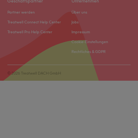
Geschäftspartner
Unternehmen
Partner werden
Über uns
Treatwell Connect Help Center
Jobs
Treatwell Pro Help Center
Impressum
Cookie-Einstellungen
Rechtliches & GDPR
© 2026 Treatwell DACH GmbH