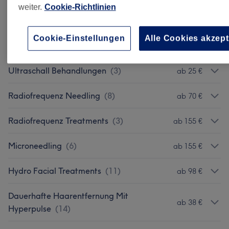
weiter.
Cookie-Richtlinien
Peeling Behandlungen
(
8
)
ab 55 €
Cookie-Einstellungen
Alle Cookies akzept
Diamant Mikrodermabrasion
(
3
)
ab 58 €
Ultraschall Behandlungen
(
3
)
ab 25 €
Radiofrequenz Needling
(
8
)
ab 70 €
Radiofrequenz Treatments
(
3
)
ab 155 €
Microneedling
(
6
)
ab 155 €
Hydro Facial Treatments
(
11
)
ab 98 €
Dauerhafte Haarentfernung Mit
ab 38 €
Hyperpulse
(
14
)