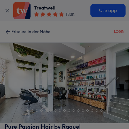
Treatwell
Use app
130K
Friseure in der Nähe
LOGIN
Pure Passion Hair by Raquel