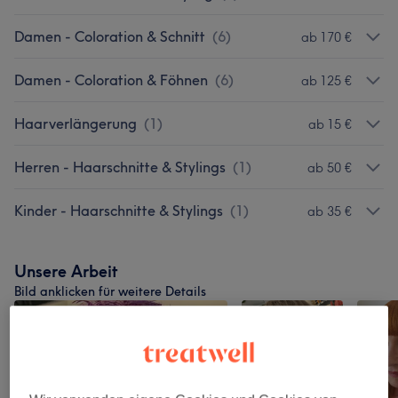
Damen - Coloration & Schnitt
(
6
)
ab 170 €
Damen - Coloration & Föhnen
(
6
)
ab 125 €
Haarverlängerung
(
1
)
ab 15 €
Herren - Haarschnitte & Stylings
(
1
)
ab 50 €
Kinder - Haarschnitte & Stylings
(
1
)
ab 35 €
Unsere Arbeit
Bild anklicken für weitere Details